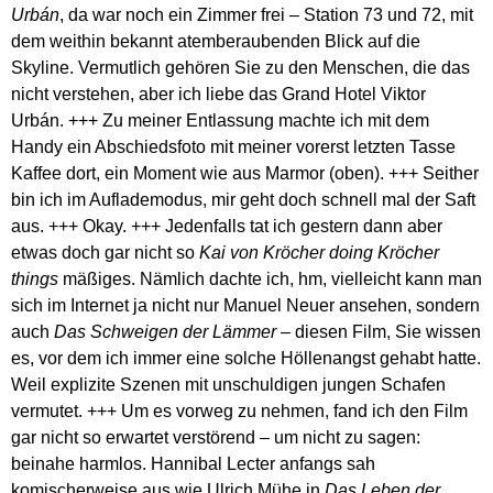
Urbán
, da war noch ein Zimmer frei – Station 73 und 72, mit
dem weithin bekannt atemberaubenden Blick auf die
Skyline. Vermutlich gehören Sie zu den Menschen, die das
nicht verstehen, aber ich liebe das Grand Hotel Viktor
Urbán. +++ Zu meiner Entlassung machte ich mit dem
Handy ein Abschiedsfoto mit meiner vorerst letzten Tasse
Kaffee dort, ein Moment wie aus Marmor (oben). +++ Seither
bin ich im Auflademodus, mir geht doch schnell mal der Saft
aus. +++ Okay. +++ Jedenfalls tat ich gestern dann aber
etwas doch gar nicht so
Kai von Kröcher doing Kröcher
things
mäßiges. Nämlich dachte ich, hm, vielleicht kann man
sich im Internet ja nicht nur Manuel Neuer ansehen, sondern
auch
Das Schweigen der Lämmer
– diesen Film, Sie wissen
es, vor dem ich immer eine solche Höllenangst gehabt hatte.
Weil explizite Szenen mit unschuldigen jungen Schafen
vermutet. +++ Um es vorweg zu nehmen, fand ich den Film
gar nicht so erwartet verstörend – um nicht zu sagen:
beinahe harmlos. Hannibal Lecter anfangs sah
komischerweise aus wie Ulrich Mühe in
Das Leben der