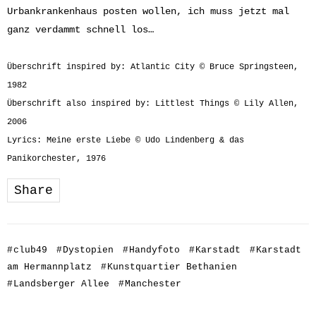
Urbankrankenhaus posten wollen, ich muss jetzt mal
ganz verdammt schnell los…
Überschrift inspired by: Atlantic City © Bruce Springsteen,
1982
Überschrift also inspired by: Littlest Things © Lily Allen,
2006
Lyrics: Meine erste Liebe © Udo Lindenberg & das
Panikorchester, 1976
Share
#
club49
#
Dystopien
#
Handyfoto
#
Karstadt
#
Karstadt
am Hermannplatz
#
Kunstquartier Bethanien
#
Landsberger Allee
#
Manchester