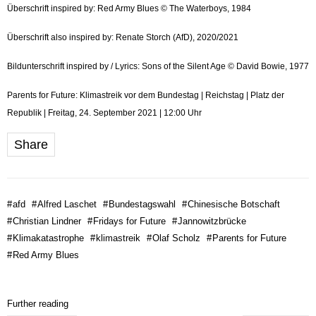
Überschrift inspired by: Red Army Blues © The Waterboys, 1984
Überschrift also inspired by: Renate Storch (AfD), 2020/2021
Bildunterschrift inspired by / Lyrics: Sons of the Silent Age © David Bowie, 1977
Parents for Future: Klimastreik vor dem Bundestag | Reichstag | Platz der
Republik | Freitag, 24. September 2021 | 12:00 Uhr
Share
#
afd
#
Alfred Laschet
#
Bundestagswahl
#
Chinesische Botschaft
#
Christian Lindner
#
Fridays for Future
#
Jannowitzbrücke
#
Klimakatastrophe
#
klimastreik
#
Olaf Scholz
#
Parents for Future
#
Red Army Blues
Further reading