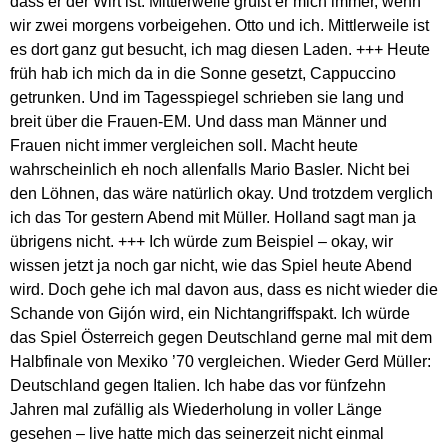
dass er der Wirt ist. Mittlerweile grüßt er mich immer, wenn
wir zwei morgens vorbeigehen. Otto und ich. Mittlerweile ist
es dort ganz gut besucht, ich mag diesen Laden. +++ Heute
früh hab ich mich da in die Sonne gesetzt, Cappuccino
getrunken. Und im Tagesspiegel schrieben sie lang und
breit über die Frauen-EM. Und dass man Männer und
Frauen nicht immer vergleichen soll. Macht heute
wahrscheinlich eh noch allenfalls Mario Basler. Nicht bei
den Löhnen, das wäre natürlich okay. Und trotzdem verglich
ich das Tor gestern Abend mit Müller. Holland sagt man ja
übrigens nicht. +++ Ich würde zum Beispiel – okay, wir
wissen jetzt ja noch gar nicht, wie das Spiel heute Abend
wird. Doch gehe ich mal davon aus, dass es nicht wieder die
Schande von Gijón wird, ein Nichtangriffspakt. Ich würde
das Spiel Österreich gegen Deutschland gerne mal mit dem
Halbfinale von Mexiko ’70 vergleichen. Wieder Gerd Müller:
Deutschland gegen Italien. Ich habe das vor fünfzehn
Jahren mal zufällig als Wiederholung in voller Länge
gesehen – live hatte mich das seinerzeit nicht einmal