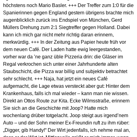
höchstens noch Mario Basler. +++ Der Treffer zum 1:0 für die
Spanierinnen gegen England gestern übrigens brachte mich
augenblicklich zurück ins Endspiel von München, Gerd
Müllers Drehung zum 2:1 Siegtreffer gegen Holland. Dabei
kann ich mich gar nicht mehr richtig daran erinnern,
merkwürdig. +++ In der Zeitung aus Papier heute früh vor
dem neuen Café. Der Laden hatte ewig leergestanden,
vorher war da ’ne ganz üble Pizzeria drin: die Gläser im
Regal verkrochen sich unter einer Jahrhunderte alten
Staubschicht, die Pizza war billig und subjektiv betrachtet
sehr schlecht. +++ Naja, hat jetzt ein neues Café
aufgemacht, die Lage etwas versteckt aber gut: Hinter dem
Krankenhaus, falls ich mal wieder – kann man nie wissen.
Direkt an Ottos Route zur Kita. Ecke Wilmsstraße, erinnern
Sie sich an die Geschichte mit Joop? Hatte mich
wochenlang drüber totgelacht. Joop steigt aus irgend’nem
Auto – und der Sohn meiner Ex-Freundin ruft zu ihm rüber:
„Digger, gib Handy!“ Der Wirt jedenfalls, ich nehme mal an,