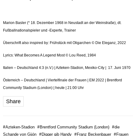
Marion Basler (* 18. Dezember 1968 in Neustadt an der Weinstraße), dt.
Fußballnationalspieler und -Experte, Trainer
Überschrift also inspired by: Frühstück mit Oligarchen © Die Eleganz, 2022
Lyrics: What Becomes A Legend Most © Lou Reed, 1984
Italien – Deutschland 4:3 (n.V.) | Azteken-Stadion, Mexiko-City | 17. Juni 1970
Österreich – Deutschland | Viertelfinale der Frauen | EM 2022 | Brentford
Community Stadium (London) | heute | 21:00 Uhr
Share
#
Azteken-Stadion
#
Brentford Community Stadium (London)
#
die
Schande von Gijón
#
Digger gib Handy
#
Franz Beckenbauer
#
Frauen