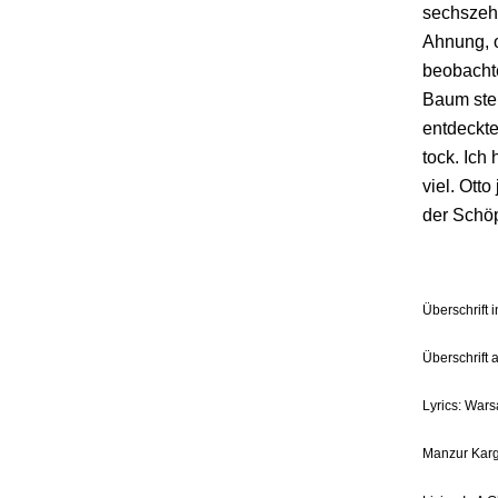
sechszehn
Ahnung, 
beobachte
Baum ste
entdeckte
tock. Ich
viel. Ott
der Schö
Überschrift 
Überschrift 
Lyrics: Wars
Manzur Karg