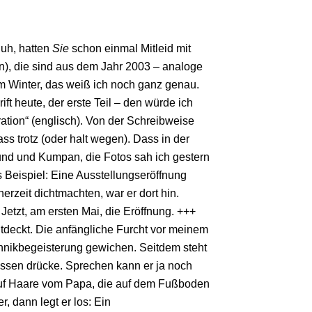
Puh, hatten
Sie
schon einmal Mitleid mit
ben), die sind aus dem Jahr 2003 – analoge
m Winter, das weiß ich noch ganz genau.
ift heute, der erste Teil – den würde ich
ration“ (englisch). Von der Schreibweise
ass trotz (oder halt wegen). Dass in der
und und Kumpan, die Fotos sah ich gestern
 Beispiel: Eine Ausstellungseröffnung
rzeit dichtmachten, war er dort hin.
Jetzt, am ersten Mai, die Eröffnung. +++
ntdeckt. Die anfängliche Furcht vor meinem
hnikbegeisterung gewichen. Seitdem steht
Kissen drücke. Sprechen kann er ja noch
d auf Haare vom Papa, die auf dem Fußboden
, dann legt er los: Ein