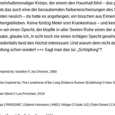
einhalbmonatiger Knirps, der einem den Haushalt führt – das 
ob das auch eine der bezaubernden Nebenerscheinungen des S
ten neulich – da hatte es angefangen, ein bisschen aus Eimern
hengeblieben. Keine fünfzig Meter vom Krankenhaus – und kei
n wir einen Specht, der klopfte in aller Seelen Ruhe einen der 
 habe, glaube ich, in echt noch nie einen richtigen Specht gesehe
o jedenfalls fand den höchst interessant. Und warum dem nicht 
pfung schon wieder! +++ Sagt man das so: „Schöpfung“?
inspired by: Isolation © Joy Division, 1980
also inspired by: The Loneliness of the Long-Distance Runner (Erzählung) © Alan Si
aw Street © Lea Porcelain, 2016
ar | PANDEMIC | Galerie Hohmann | 44651 Village Ct Suite 142 | Palm Desert | C