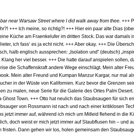
l bar near Warsaw Street
where I did walk away from thee
. +++ 
hr?! +++ Ich meine, so richtig?! +++ Hier ein paar alte Dias (o
eine Küche am Fraenkelufer im dritten Stock. Das war damals i
ieter, ich fass‘ es ja echt nicht. +++ Aber okay. +++ Die Überschr
sch, halb englisch aussprechen: „Isolation und“ (deutsch) „inspi
 Klang her viel besser. +++ Die hatte darauf anspielen sollen, d
ise die Schaffenskraft andere Wege einschlägt. Mein alter Fre
ook. Mein alter Freund und Kumpan Manzur Kargar, nur mal als
cher in der Wüste von Kalifornien. Kurz bevor die Grenzen seine
n zu malen, neue Serie für die Galerie des Ortes Palm Desert. 
 a Ghost Town. +++ Otto hat neulich das Staubsaugen für sich e
sauger von Rossmann ist nach und nach einer kritiklosen Tec
s jetzt immer auf, während ich mich um Mitleid flehend in die 
klich, doch weist er mich jetzt immer auf Staubflusen hin – un
n fristen. Dann gehen wir los, holen gemeinsam den Staubsauger