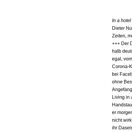
In a hote
Dieter Nu
Zeiten, m
+++ Der D
halb deut
egal, vom
Corona-Kr
bei Faceb
ohne Besu
Angefange
Living in
Handstaub
er morgen
nicht wir
ihr Dasei