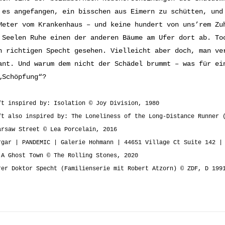
 es angefangen, ein bisschen aus Eimern zu schütten, und
Meter vom Krankenhaus – und keine hundert von uns’rem Zu
 Seelen Ruhe einen der anderen Bäume am Ufer dort ab. To
n richtigen Specht gesehen. Vielleicht aber doch, man ve
ant. Und warum dem nicht der Schädel brummt – was für ei
„Schöpfung“?
ft inspired by: Isolation © Joy Division, 1980
ft also inspired by: The Loneliness of the Long-Distance Runner 
arsaw Street © Lea Porcelain, 2016
rgar | PANDEMIC | Galerie Hohmann | 44651 Village Ct Suite 142 |
 A Ghost Town © The Rolling Stones, 2020
rer Doktor Specht (Familienserie mit Robert Atzorn) © ZDF, D 19