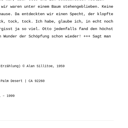
 wir waren unter einem Baum stehengeblieben. Keine
hause. Da entdeckten wir einen Specht, der klopfte
ck, tock, tock. Ich habe, glaube ich, in echt noch
rgisst ja so viel. Otto jedenfalls fand den höchst
n Wunder der Schöpfung schon wieder! +++ Sagt man
(Erzählung) © Alan Sillitoe, 1959
 Palm Desert | CA 92260
91 – 1999