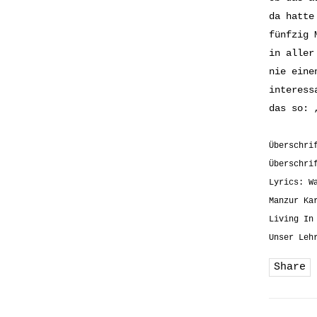
da hatte
fünfzig 
in aller
nie eine
interess
das so: 
Überschri
Überschri
Lyrics: W
Manzur Ka
Living In
Unser Leh
Share