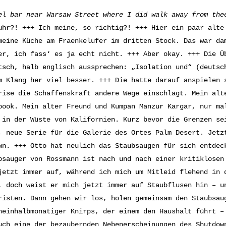
el bar near Warsaw Street
where I did walk away from the
uhr?! +++ Ich meine, so richtig?! +++ Hier ein paar alte
meine Küche am Fraenkelufer im dritten Stock. Das war da
er, ich fass‘ es ja echt nicht. +++ Aber okay. +++ Die Ü
tsch, halb englisch aussprechen: „Isolation und“ (deutsc
m Klang her viel besser. +++ Die hatte darauf anspielen 
rise die Schaffenskraft andere Wege einschlägt. Mein alt
book. Mein alter Freund und Kumpan Manzur Kargar, nur ma
 in der Wüste von Kalifornien. Kurz bevor die Grenzen se
, neue Serie für die Galerie des Ortes Palm Desert. Jetz
wn. +++ Otto hat neulich das Staubsaugen für sich entdec
bsauger von Rossmann ist nach und nach einer kritiklosen
jetzt immer auf, während ich mich um Mitleid flehend in 
, doch weist er mich jetzt immer auf Staubflusen hin – u
risten. Dann gehen wir los, holen gemeinsam den Staubsau
neinhalbmonatiger Knirps, der einem den Haushalt führt –
uch eine der bezaubernden Nebenerscheinungen des Shutdow