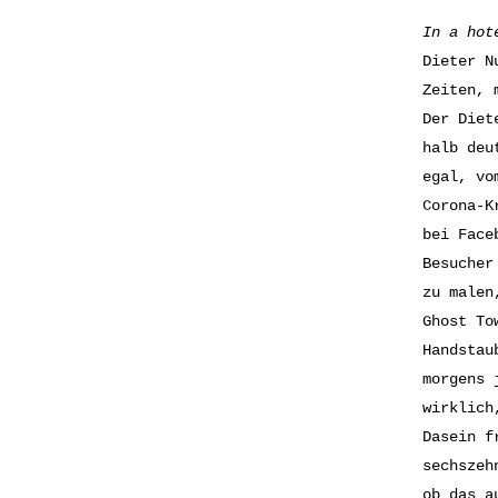
In a hot
Dieter N
Zeiten, 
Der Diet
halb deu
egal, vo
Corona-K
bei Face
Besucher
zu malen
Ghost To
Handstau
morgens 
wirklich
Dasein f
sechszeh
ob das a