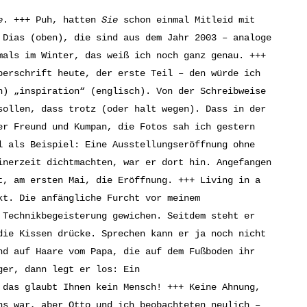
e
. +++ Puh, hatten
Sie
schon einmal Mitleid mit
 Dias (oben), die sind aus dem Jahr 2003 – analoge
mals im Winter, das weiß ich noch ganz genau. +++
berschrift heute, der erste Teil – den würde ich
h) „inspiration“ (englisch). Von der Schreibweise
sollen, dass trotz (oder halt wegen). Dass in der
er Freund und Kumpan, die Fotos sah ich gestern
l als Beispiel: Eine Ausstellungseröffnung ohne
inerzeit dichtmachten, war er dort hin. Angefangen
t, am ersten Mai, die Eröffnung. +++ Living in a
kt. Die anfängliche Furcht vor meinem
 Technikbegeisterung gewichen. Seitdem steht er
die Kissen drücke. Sprechen kann er ja noch nicht
nd auf Haare vom Papa, die auf dem Fußboden ihr
ger, dann legt er los: Ein
 das glaubt Ihnen kein Mensch! +++ Keine Ahnung,
ns war, aber Otto und ich beobachteten neulich –