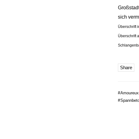
Großstad
sich verm
Überschrift 
Überschrift 
Schlangenba
Share
#
Amoureux 
#
Spannbet