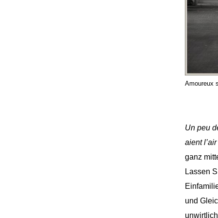
Amoureux so
Un peu de
aient l’air
ganz mitt
Lassen Si
Einfamil
und Gleic
unwirtlic