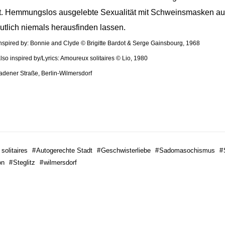
t. Hemmungslos ausgelebte Sexualität mit Schweinsmasken aus
utlich niemals herausfinden lassen.
inspired by: Bonnie and Clyde © Brigitte Bardot & Serge Gainsbourg, 1968
also inspired by/Lyrics: Amoureux solitaires © Lio, 1980
dener Straße, Berlin-Wilmersdorf
solitaires
#
Autogerechte Stadt
#
Geschwisterliebe
#
Sadomasochismus
#
on
#
Steglitz
#
wilmersdorf