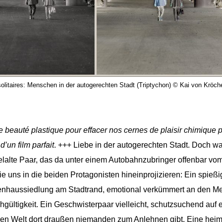
litaires: Menschen in der autogerechten Stadt (Triptychon) © Kai von Kröch
 beauté plastique pour effacer nos cernes de plaisir chimique 
 d’un film parfait
. +++ Liebe in der autogerechten Stadt. Doch w
elalte Paar, das da unter einem Autobahnzubringer offenbar vo
e uns in die beiden Protagonisten hineinprojizieren: Ein spieß
ienhaussiedlung am Stadtrand, emotional verkümmert an den M
hgültigkeit. Ein Geschwisterpaar vielleicht, schutzsuchend auf
hen Welt dort draußen niemanden zum Anlehnen gibt. Eine heiml