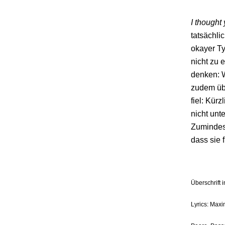
I though
tatsächli
okayer Ty
nicht zu 
denken: W
zudem übe
fiel: Kür
nicht unt
Zumindest
dass sie 
Überschrift 
Lyrics: Maxi