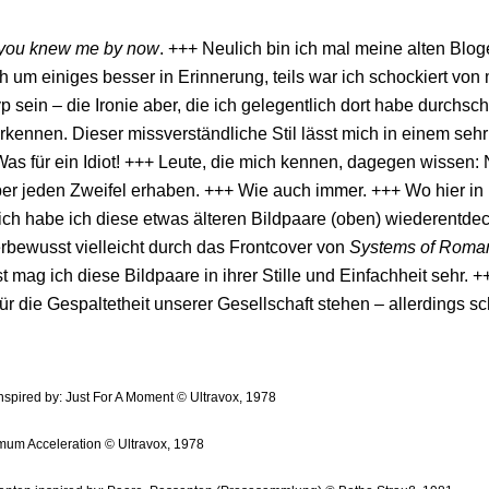
t you knew me by now
. +++ Neulich bin ich mal meine alten Blog
ch um einiges besser in Erinnerung, teils war ich schockiert von
p sein – die Ironie aber, die ich gelegentlich dort habe durchsche
erkennen. Dieser missverständliche Stil lässt mich in einem se
as für ein Idiot! +++ Leute, die mich kennen, dagegen wissen: Ni
r jeden Zweifel erhaben. +++ Wie auch immer. +++ Wo hier in l
zlich habe ich diese etwas älteren Bildpaare (oben) wiederentde
erbewusst vielleicht durch das Frontcover von
Systems of Roma
 mag ich diese Bildpaare in ihrer Stille und Einfachheit sehr. +
für die Gespaltetheit unserer Gesellschaft stehen – allerdings 
inspired by: Just For A Moment © Ultravox, 1978
mum Acceleration © Ultravox, 1978