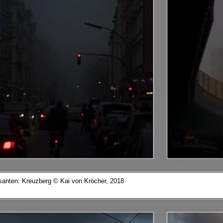
santen: Kreuzberg © Kai von Kröcher, 2018