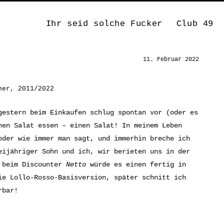
Ihr seid solche Fucker
Club 49
11. Februar 2022
her, 2011/2022
gestern beim Einkaufen schlug spontan vor (oder es
nen Salat essen – einen Salat! In meinem Leben
oder wie immer man sagt, und immerhin breche ich
eijähriger Sohn und ich, wir berieten uns in der
h beim Discounter
Netto
würde es einen fertig in
ie Lollo-Rosso-Basisversion, später schnitt ich
rbar!