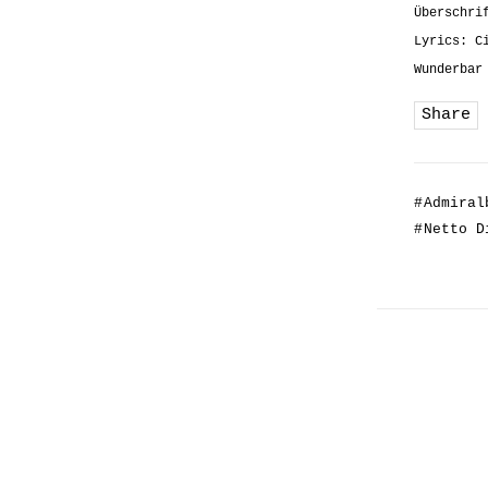
Überschri
Lyrics: C
Wunderbar
Share
#
Admiral
#
Netto D