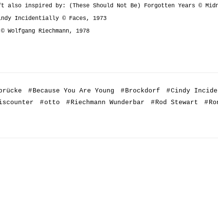
ft also inspired by: (These Should Not Be) Forgotten Years © Mid
indy Incidentially © Faces, 1973
 © Wolfgang Riechmann, 1978
brücke
#
Because You Are Young
#
Brockdorf
#
Cindy Incide
iscounter
#
otto
#
Riechmann Wunderbar
#
Rod Stewart
#
Ro