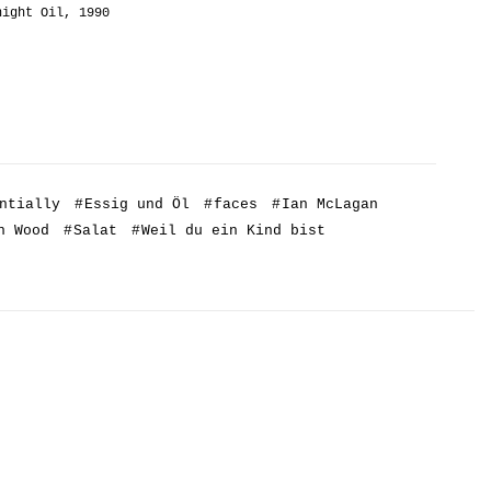
night Oil, 1990
ntially
#
Essig und Öl
#
faces
#
Ian McLagan
n Wood
#
Salat
#
Weil du ein Kind bist