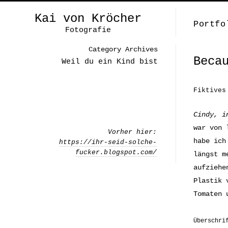
Kai von Kröcher
Portfo
Fotografie
Category Archives
Beca
Weil du ein Kind bist
Fiktives
Cindy, i
war von 
Vorher hier:
habe ich
https://ihr-seid-solche-
fucker.blogspot.com/
längst m
aufziehe
Plastik 
Tomaten 
Überschri