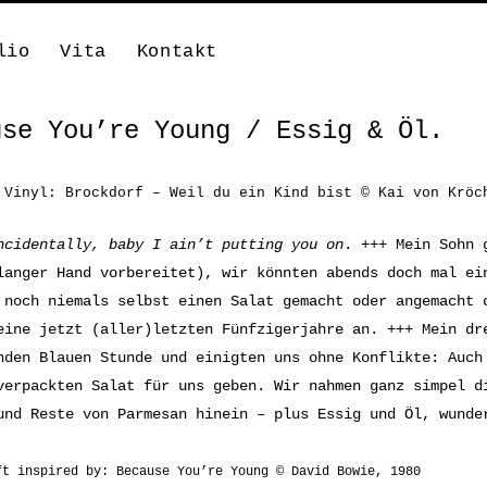
lio
Vita
Kontakt
use You’re Young / Essig & Öl.
 Vinyl: Brockdorf – Weil du ein Kind bist © Kai von Kröc
ncidentally, baby I ain’t putting you on
. +++ Mein Sohn 
langer Hand vorbereitet), wir könnten abends doch mal ei
 noch niemals selbst einen Salat gemacht oder angemacht 
eine jetzt (aller)letzten Fünfzigerjahre an. +++ Mein dr
nden Blauen Stunde und einigten uns ohne Konflikte: Auc
verpackten Salat für uns geben. Wir nahmen ganz simpel d
und Reste von Parmesan hinein – plus Essig und Öl, wunde
ft inspired by: Because You’re Young © David Bowie, 1980