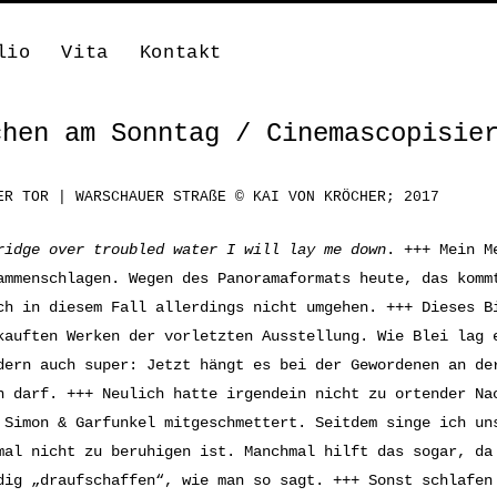
lio
Vita
Kontakt
chen am Sonntag / Cinemascopisie
ER TOR | WARSCHAUER STRAßE © KAI VON KRÖCHER; 2017
ridge over troubled water I will lay me down
. +++ Mein M
ammenschlagen. Wegen des Panoramaformats heute, das komm
ch in diesem Fall allerdings nicht umgehen. +++ Dieses B
kauften Werken der vorletzten Ausstellung. Wie Blei lag 
dern auch super: Jetzt hängt es bei der Gewordenen an de
n darf. +++ Neulich hatte irgendein nicht zu ortender Na
 Simon & Garfunkel mitgeschmettert. Seitdem singe ich u
mal nicht zu beruhigen ist. Manchmal hilft das sogar, da
dig „draufschaffen“, wie man so sagt. +++ Sonst schlafe