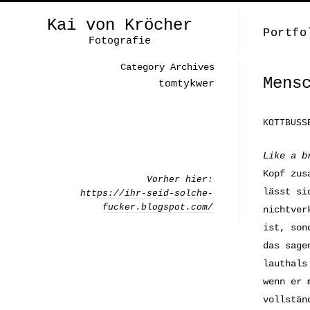
Kai von Kröcher
Portfo
Fotografie
Category Archives
Mens
tomtykwer
KOTTBUSS
Like a b
Kopf zus
Vorher hier:
lässt si
https://ihr-seid-solche-
fucker.blogspot.com/
nichtver
ist, son
das sage
lauthals
wenn er 
vollstän