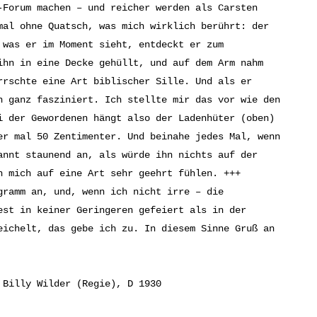
-Forum machen – und reicher werden als Carsten
mal ohne Quatsch, was mich wirklich berührt: der
 was er im Moment sieht, entdeckt er zum
ihn in eine Decke gehüllt, und auf dem Arm nahm
rrschte eine Art biblischer Sille. Und als er
h ganz fasziniert. Ich stellte mir das vor wie den
i der Gewordenen hängt also der Ladenhüter (oben)
er mal 50 Zentimenter. Und beinahe jedes Mal, wenn
annt staunend an, als würde ihn nichts auf der
h mich auf eine Art sehr geehrt fühlen. +++
ramm an, und, wenn ich nicht irre – die
est in keiner Geringeren gefeiert als in der
eichelt, das gebe ich zu. In diesem Sinne Gruß an
 Billy Wilder (Regie), D 1930