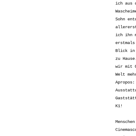
ich aus 
Wascheim
Sohn ent
allerers
ich ihn 
erstmals
Blick in
zu Hause
wir mit 
Welt meh
Apropos:
Ausstatt
Gaststät
K1!
Menschen
Cinemasc