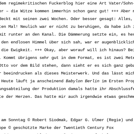
dem regimekritischen Fuckerblog hier eine Art Vater/Sohn
er – die Witze kommen immerhin schon ganz gut! +++ Aber 
deckt mit seinen zwei Wochen. Oder besser gesagt: Alles,
ten Mal! Neulich war er nicht zu beruhigen, da habe ich 
mit runter an den Kanal. Die Dämmerung setzte ein, es he
 den endlosen Himmel über sich sah, war er augenblicklic
 die Ewigkeit. +++ Okay, aber worauf will ich hinaus? Be
. Kommt übrigens sehr gut in dem Format, es ist zwei Met
Otto vor dem Bild stehen, dann sieht er es sich ganz geb
r beeindrucken als dieses Meisterwerk. Und das lässt mic
 Heute läuft ja anscheinend
Babylon Berlin
im Ersten Prog
ungsabteilung der Produktion damals hatte ihr Abschlussf
te der Herzen. Das hatte mir auch irgendwie etwas geschm
 am Sonntag © Robert Siodmak, Edgar G. Ulmer (Regie) und
ope © geschützte Marke der Twentieth Century Fox