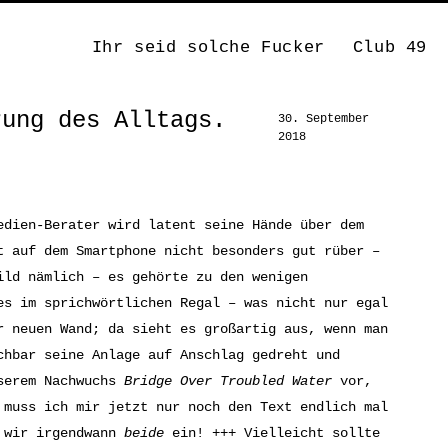
Ihr seid solche Fucker
Club 49
rung des Alltags.
30. September
2018
edien-Berater wird latent seine Hände über dem
t auf dem Smartphone nicht besonders gut rüber –
ild nämlich – es gehörte zu den wenigen
es im sprichwörtlichen Regal – was nicht nur egal
r neuen Wand; da sieht es großartig aus, wenn man
chbar seine Anlage auf Anschlag gedreht und
nserem Nachwuchs
Bridge Over Troubled Water
vor,
 muss ich mir jetzt nur noch den Text endlich mal
n wir irgendwann
beide
ein! +++ Vielleicht sollte