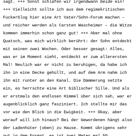
sagt. +++ Sonst schlafen wir irgendwann
beide
ein!
+++ Vielleicht sollte ich aus dem regimekritischen
Fuckerblog hier eine Art Vater/Sohn-Forum machen –
und reicher werden als Carsten Wascheimer – die Witze
kommen immerhin schon ganz gut! +++ Aber mal ohne
Quatsch, was mich wirklich berührt: der Sohn entdeckt
mit seinen zwei Wochen. Oder besser gesagt: Alles,
was er im Moment sieht, entdeckt er zum allerersten
Mal! Neulich war er nicht zu beruhigen, da habe ich
ihn in eine Decke gehüllt, und auf dem Arm nahm ich
ihn mit runter an den Kanal. Die Dämmerung setzte
ein, es herrschte eine Art biblischer Sille. Und als
er erstmals den endlosen Himmel über sich sah, war er
augenblicklich ganz fasziniert. Ich stellte mir das
vor wie den Blick in die Ewigkeit. +++ Okay, aber
worauf will ich hinaus? Bei der Gewordenen hängt also
der Ladenhüter (oben) zu Hause. Kommt übrigens sehr
gut in dem Format, es ist zwei Meter mal 50