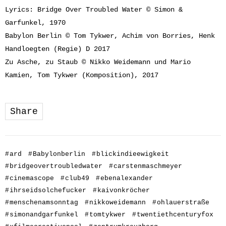
Lyrics: Bridge Over Troubled Water © Simon &
Garfunkel, 1970
Babylon Berlin © Tom Tykwer, Achim von Borries, Henk
Handloegten (Regie) D 2017
Zu Asche, zu Staub © Nikko Weidemann und Mario
Kamien, Tom Tykwer (Komposition), 2017
Share
#
ard
#
Babylonberlin
#
blickindieewigkeit
#
bridgeovertroubledwater
#
carstenmaschmeyer
#
cinemascope
#
club49
#
ebenalexander
#
ihrseidsolchefucker
#
kaivonkröcher
#
menschenamsonntag
#
nikkoweidemann
#
ohlauerstraße
#
simonandgarfunkel
#
tomtykwer
#
twentiethcenturyfox