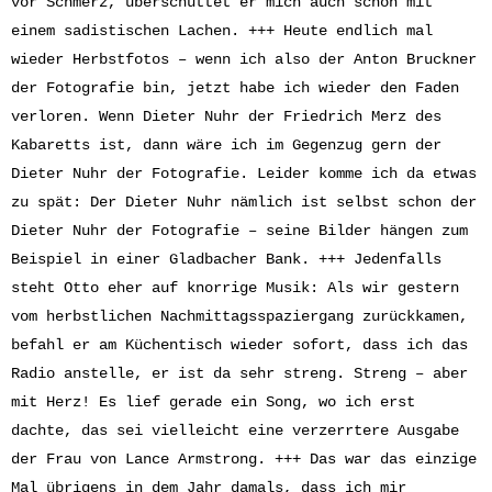
vor Schmerz, überschüttet er mich auch schon mit
einem sadistischen Lachen. +++ Heute endlich mal
wieder Herbstfotos – wenn ich also der Anton Bruckner
der Fotografie bin, jetzt habe ich wieder den Faden
verloren. Wenn Dieter Nuhr der Friedrich Merz des
Kabaretts ist, dann wäre ich im Gegenzug gern der
Dieter Nuhr der Fotografie. Leider komme ich da etwas
zu spät: Der Dieter Nuhr nämlich ist selbst schon der
Dieter Nuhr der Fotografie – seine Bilder hängen zum
Beispiel in einer Gladbacher Bank. +++ Jedenfalls
steht Otto eher auf knorrige Musik: Als wir gestern
vom herbstlichen Nachmittagsspaziergang zurückkamen,
befahl er am Küchentisch wieder sofort, dass ich das
Radio anstelle, er ist da sehr streng. Streng – aber
mit Herz! Es lief gerade ein Song, wo ich erst
dachte, das sei vielleicht eine verzerrtere Ausgabe
der Frau von Lance Armstrong. +++ Das war das einzige
Mal übrigens in dem Jahr damals, dass ich mir