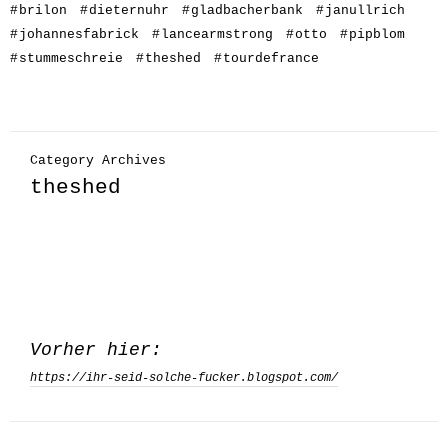
#
brilon
#
dieternuhr
#
gladbacherbank
#
janullrich
#
johannesfabrick
#
lancearmstrong
#
otto
#
pipblom
#
stummeschreie
#
theshed
#
tourdefrance
Category Archives
theshed
Vorher hier:
https://ihr-seid-solche-fucker.blogspot.com/