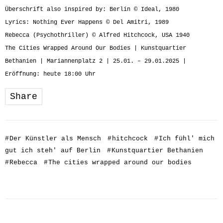
Überschrift also inspired by: Berlin © Ideal, 1980
Lyrics: Nothing Ever Happens © Del Amitri, 1989
Rebecca (Psychothriller) © Alfred Hitchcock, USA 1940
The Cities Wrapped Around Our Bodies | Kunstquartier
Bethanien | Mariannenplatz 2 | 25.01. – 29.01.2025 |
Eröffnung: heute 18:00 Uhr
Share
#
Der Künstler als Mensch
#
hitchcock
#
Ich fühl' mich
gut ich steh' auf Berlin
#
Kunstquartier Bethanien
#
Rebecca
#
The cities wrapped around our bodies