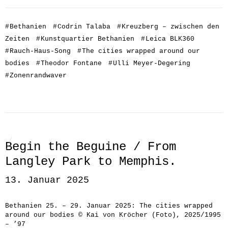
#
Bethanien
#
Codrin Talaba
#
Kreuzberg – zwischen den
Zeiten
#
Kunstquartier Bethanien
#
Leica BLK360
#
Rauch-Haus-Song
#
The cities wrapped around our
bodies
#
Theodor Fontane
#
Ulli Meyer-Degering
#
Zonenrandwaver
Begin the Beguine / From
Langley Park to Memphis.
13. Januar 2025
Bethanien 25. – 29. Januar 2025: The cities wrapped
around our bodies © Kai von Kröcher (Foto), 2025/1995
– ’97