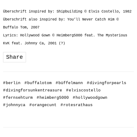
Überschrift inspired by: Shipbuilding © Elvis Costello, 1982
Überschrift also inspired by: You’ll Never Catch Him ©
Buffalo Tom, 2007
Lyrics: Hollywood Gown © Heimberg5000 feat. The Mysterious
KvK feat. Johnny Ca, 2001 (?)
Share
#
berlin
#
buffalotom
#
büffelmann
#
divingforpearls
#
divingforsunkentreasure
#
elviscostello
#
fernsehturm
#
heimberg5000
#
hollywoodgown
#
johnnyca
#
orangecunt
#
rotesrathaus