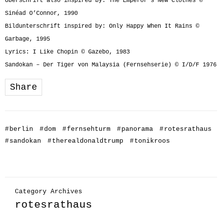
Überschrift also inspired by: The Emperor’s New Clothes ©
Sinéad O’Connor, 1990
Bildunterschrift inspired by: Only Happy When It Rains ©
Garbage, 1995
Lyrics: I Like Chopin © Gazebo, 1983
Sandokan – Der Tiger von Malaysia (Fernsehserie) © I/D/F 1976
Share
#
berlin
#
dom
#
fernsehturm
#
panorama
#
rotesrathaus
#
sandokan
#
therealdonaldtrump
#
tonikroos
Category Archives
rotesrathaus