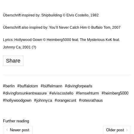
Überschrift inspired by: Shipbuilding © Elvis Costello, 1982
Überschrift also inspired by: You’ll Never Catch Him © Buffalo Tom, 2007
Lyrics: Hollywood Gown © Heimberg5000 feat. The Mysterious KvK feat.
Johnny Ca, 2001 (?)
Share
#
berlin
#
buffalotom
#
büffelmann
#
divingforpearls
#
divingforsunkentreasure
#
elviscostello
#
fernsehturm
#
heimberg5000
#
hollywoodgown
#
johnnyca
#
orangecunt
#
rotesrathaus
Further reading
Newer post
Older post