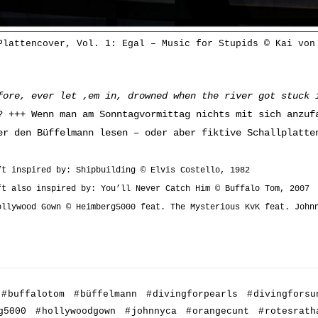
Plattencover, Vol. 1: Egal – Music for Stupids © Kai von
fore, ever let ‚em in, drowned when the river got stuck 
? +++ Wenn man am Sonntagvormittag nichts mit sich anzuf
er den Büffelmann lesen – oder aber fiktive Schallplatte
ft inspired by: Shipbuilding © Elvis Costello, 1982
ft also inspired by: You’ll Never Catch Him © Buffalo Tom, 2007
ollywood Gown © Heimberg5000 feat. The Mysterious KvK feat. John
#
buffalotom
#
büffelmann
#
divingforpearls
#
divingforsu
g5000
#
hollywoodgown
#
johnnyca
#
orangecunt
#
rotesrath