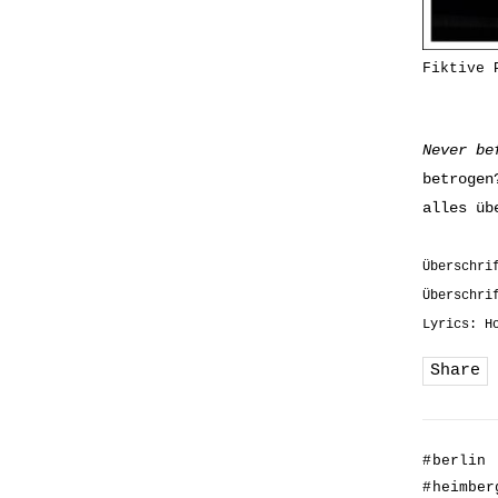
Fiktive 
Never be
betrogen
alles üb
Überschri
Überschri
Lyrics: H
Share
#
berlin
#
heimber