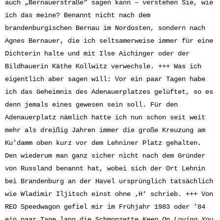
auch „Bernauerstraße“ sagen kann – verstehen Sie, wie
ich das meine? Benannt nicht nach dem
brandenburgischen Bernau im Nordosten, sondern nach
Agnes Bernauer, die ich seltsamerweise immer für eine
Dichterin halte und mit Ilse Aichinger oder der
Bildhauerin Käthe Kollwitz verwechsle. +++ Was ich
eigentlich aber sagen will: Vor ein paar Tagen habe
ich das Geheimnis des Adenauerplatzes gelüftet, so es
denn jemals eines gewesen sein soll. Für den
Adenauerplatz nämlich hatte ich nun schon seit weit
mehr als dreißig Jahren immer die große Kreuzung am
Ku’damm oben kurz vor dem Lehniner Platz gehalten.
Den wiederum man ganz sicher nicht nach dem Gründer
von Russland benannt hat, wobei sich der Ort Lehnin
bei Brandenburg an der Havel ursprünglich tatsächlich
wie Wladimir Iljitsch einst ohne ‚H‘ schrieb. +++ Von
REO Speedwagon gefiel mir im Frühjahr 1983 oder ’84
ein paar Tage lang die Schmonzette
Keep On Loving You