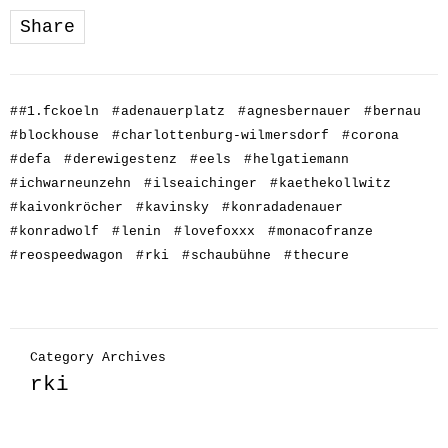
Share
#
#1.fckoeln
#
adenauerplatz
#
agnesbernauer
#
bernau
#
blockhouse
#
charlottenburg-wilmersdorf
#
corona
#
defa
#
derewigestenz
#
eels
#
helgatiemann
#
ichwarneunzehn
#
ilseaichinger
#
kaethekollwitz
#
kaivonkröcher
#
kavinsky
#
konradadenauer
#
konradwolf
#
lenin
#
lovefoxxx
#
monacofranze
#
reospeedwagon
#
rki
#
schaubühne
#
thecure
Category Archives
rki