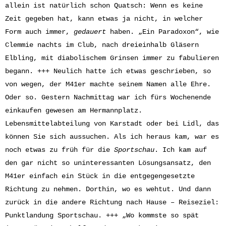
allein ist natürlich schon Quatsch: Wenn es keine
Zeit gegeben hat, kann etwas ja nicht, in welcher
Form auch immer,
gedauert
haben. „Ein Paradoxon“, wie
Clemmie nachts im Club, nach dreieinhalb Gläsern
Elbling, mit diabolischem Grinsen immer zu fabulieren
begann. +++ Neulich hatte ich etwas geschrieben, so
von wegen, der M41er machte seinem Namen alle Ehre.
Oder so. Gestern Nachmittag war ich fürs Wochenende
einkaufen gewesen am Hermannplatz.
Lebensmittelabteilung von Karstadt oder bei Lidl, das
können Sie sich aussuchen. Als ich heraus kam, war es
noch etwas zu früh für die
Sportschau
. Ich kam auf
den gar nicht so uninteressanten Lösungsansatz, den
M41er einfach ein Stück in die entgegengesetzte
Richtung zu nehmen. Dorthin, wo es wehtut. Und dann
zurück in die andere Richtung nach Hause – Reiseziel:
Punktlandung Sportschau. +++ „Wo kommste so spät