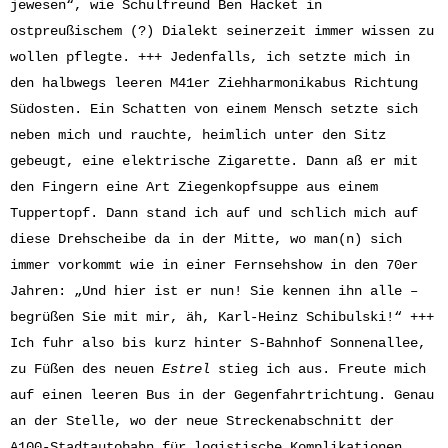
jewesen“, wie Schulfreund Ben Hacket in
ostpreußischem (?) Dialekt seinerzeit immer wissen zu
wollen pflegte. +++ Jedenfalls, ich setzte mich in
den halbwegs leeren M41er Ziehharmonikabus Richtung
Südosten. Ein Schatten von einem Mensch setzte sich
neben mich und rauchte, heimlich unter den Sitz
gebeugt, eine elektrische Zigarette. Dann aß er mit
den Fingern eine Art Ziegenkopfsuppe aus einem
Tuppertopf. Dann stand ich auf und schlich mich auf
diese Drehscheibe da in der Mitte, wo man(n) sich
immer vorkommt wie in einer Fernsehshow in den 70er
Jahren: „Und hier ist er nun! Sie kennen ihn alle –
begrüßen Sie mit mir, äh, Karl-Heinz Schibulski!“ +++
Ich fuhr also bis kurz hinter S-Bahnhof Sonnenallee,
zu Füßen des neuen
Estrel
stieg ich aus. Freute mich
auf einen leeren Bus in der Gegenfahrtrichtung. Genau
an der Stelle, wo der neue Streckenabschnitt der
A100-Stadtautobahn für logistische Komplikationen