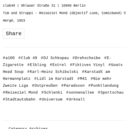
club49 | Ohlauer Straße 31 | 10999 Berlin
Tim und Struppi – Reiseziel Mond (
Objectif Lune
, Comicband) ©
Hergé, 1953
Share
#
a100
#
Club 49
#
DJ Schkopau
#
Drehscheibe
#
E-
Zigarette
#
Elbling
#
Estrel
#
Fiktives Vinyl
#
Goats
Head Soup
#
Karl-Heinz Schibulski
#
Karstadt am
Hermannplatz
#
Lidl im Karstadt
#
M41
#
Nie mehr
Zweite Liga
#
Ostpreußen
#
Paradoxon
#
Punktlandung
#
Reiseziel Mond
#
Schlenki
#
sonnenallee
#
Sportschau
#
Stadtautobahn
#
Universum
#
Urknall
Category Archives