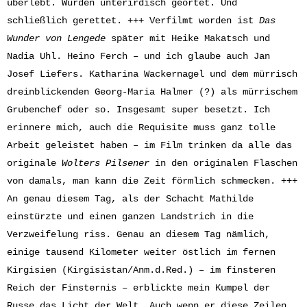
überlebt. Wurden unterirdisch geortet. Und
schließlich gerettet. +++ Verfilmt worden ist
Das
Wunder von Lengede
später mit Heike Makatsch und
Nadia Uhl. Heino Ferch – und ich glaube auch Jan
Josef Liefers. Katharina Wackernagel und dem mürrisch
dreinblickenden Georg-Maria Halmer (?) als mürrischem
Grubenchef oder so. Insgesamt super besetzt. Ich
erinnere mich, auch die Requisite muss ganz tolle
Arbeit geleistet haben – im Film trinken da alle das
originale
Wolters Pilsener
in den originalen Flaschen
von damals, man kann die Zeit förmlich schmecken. +++
An genau diesem Tag, als der Schacht Mathilde
einstürzte und einen ganzen Landstrich in die
Verzweifelung riss. Genau an diesem Tag nämlich,
einige tausend Kilometer weiter östlich im fernen
Kirgisien (Kirgisistan/Anm.d.Red.) – im finsteren
Reich der Finsternis – erblickte mein Kumpel der
Russe das Licht der Welt. Auch wenn er diese Zeilen