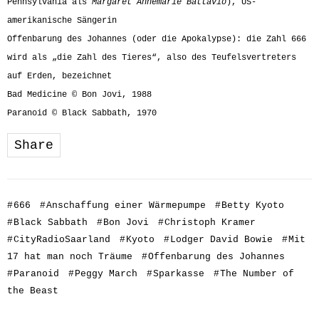
Pennsylvania als
Margaret Annemarie Battavio
), US-
amerikanische Sängerin
Offenbarung des Johannes (oder die Apokalypse): die Zahl 666
wird als „die Zahl des Tieres“, also des Teufelsvertreters
auf Erden, bezeichnet
Bad Medicine © Bon Jovi, 1988
Paranoid © Black Sabbath, 1970
Share
#
666
#
Anschaffung einer Wärmepumpe
#
Betty Kyoto
#
Black Sabbath
#
Bon Jovi
#
Christoph Kramer
#
CityRadioSaarland
#
Kyoto
#
Lodger David Bowie
#
Mit
17 hat man noch Träume
#
Offenbarung des Johannes
#
Paranoid
#
Peggy March
#
Sparkasse
#
The Number of
the Beast