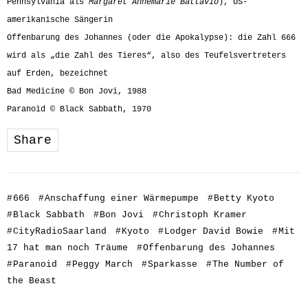
Pennsylvania als
Margaret Annemarie Battavio
), US-
amerikanische Sängerin
Offenbarung des Johannes (oder die Apokalypse): die Zahl 666
wird als „die Zahl des Tieres“, also des Teufelsvertreters
auf Erden, bezeichnet
Bad Medicine © Bon Jovi, 1988
Paranoid © Black Sabbath, 1970
Share
#
666
#
Anschaffung einer Wärmepumpe
#
Betty Kyoto
#
Black Sabbath
#
Bon Jovi
#
Christoph Kramer
#
CityRadioSaarland
#
Kyoto
#
Lodger David Bowie
#
Mit
17 hat man noch Träume
#
Offenbarung des Johannes
#
Paranoid
#
Peggy March
#
Sparkasse
#
The Number of
the Beast