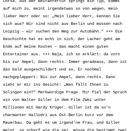
Corsa. Aus der Beifahrertür springt ein Typ, kommt
auf mich zu, meint irgendetwas so von wegen, mein
lieber Herr oder so: „Mein lieber Herr, kennen Sie
sich aus? Wir sind nicht aus Berlin und müssen nach
Leipzig – wir suchen den Weg zur Autobahn.“ +++ Die
Geschichte hat es echt in sich, der Lacher geht am
Ende auf meine Kosten – das macht einen guten
Entertainer aus. +++ Naja, ich so erklärt: da vorn
bis zur Ampel, dann rechts. Immer geradeaus, dann ist
das bald ausgeschildert und so. Er nochmal
nachgeplappert: Bis zur Ampel, dann rechts. Dann
sieht er mir ins Gesicht: „Was fällt Ihnen zu
Solingen ein?“ Merkwürdige Frage. Mir fiel der Spruch
ein von Walter Giller in dem Film
Zwei unter
Millionen
mit Hardy Krüger. Giller ist da so’n
charmanter Hallodri aus Ost-Berlin kurz vor dem
Mauerbau. Da geht es um irgend’ne Frau, und Giller
meint, so scharf wie die sei, müsse die bestimmt zwei