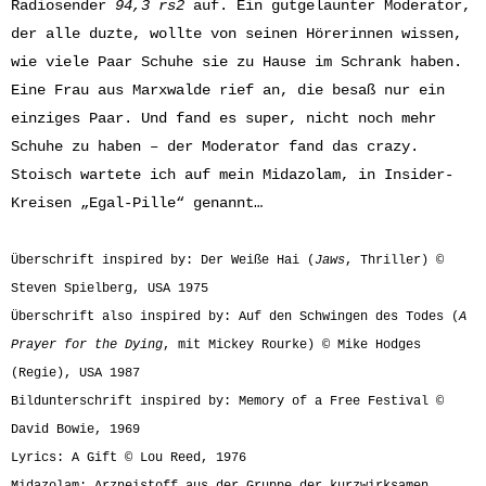
Radiosender
94,3
rs2
auf. Ein gutgelaunter Moderator,
der alle duzte, wollte von seinen Hörerinnen wissen,
wie viele Paar Schuhe sie zu Hause im Schrank haben.
Eine Frau aus Marxwalde rief an, die besaß nur ein
einziges Paar. Und fand es super, nicht noch mehr
Schuhe zu haben – der Moderator fand das crazy.
Stoisch wartete ich auf mein Midazolam, in Insider-
Kreisen „Egal-Pille“ genannt…
Überschrift inspired by: Der Weiße Hai (
Jaws
, Thriller) ©
Steven Spielberg, USA 1975
Überschrift also inspired by: Auf den Schwingen des Todes (
A
Prayer for the Dying
, mit Mickey Rourke) © Mike Hodges
(Regie), USA 1987
Bildunterschrift inspired by: Memory of a Free Festival ©
David Bowie, 1969
Lyrics: A Gift © Lou Reed, 1976