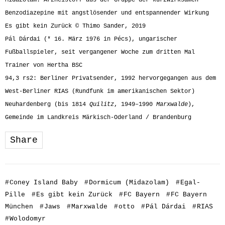
Midazolam: Arzneistoff aus der Gruppe der kurzwirksamen
Benzodiazepine mit angstlösender und entspannender Wirkung
Es gibt kein Zurück © Thimo Sander, 2019
Pál Dárdai (* 16. März 1976 in Pécs), ungarischer
Fußballspieler, seit vergangener Woche zum dritten Mal
Trainer von Hertha BSC
94,3 rs2: Berliner Privatsender, 1992 hervorgegangen aus dem
West-Berliner RIAS (Rundfunk im amerikanischen Sektor)
Neuhardenberg (bis 1814
Quilitz
, 1949–1990
Marxwalde
),
Gemeinde im Landkreis Märkisch-Oderland / Brandenburg
Share
#
Coney Island Baby
#
Dormicum (Midazolam)
#
Egal-
Pille
#
Es gibt kein Zurück
#
FC Bayern
#
FC Bayern
München
#
Jaws
#
Marxwalde
#
otto
#
Pál Dárdai
#
RIAS
#
Wolodomyr