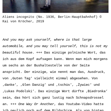
Aliens incognito (No. 1936, Berlin-Hauptbahnhof) ©
Kai von Kröcher, 2019
And you may ask yourself, where is that large
automobile, a
nd you may tell yourself, this is not my
beautiful house
. +++ Das einzige polnische Wort, das
ich aus dem Kopf aufsagen kann. Wenn man mich morgens
um sechs an der Bushaltestelle von der Seite
anspricht. Der einzige, wie nennt man das, Ausdruck,
von ‚Guten Tag‘ vielleicht einmal abgesehen. Von
‚danke‘, ‚Glen Danzig‘ und ‚tschüs‘, ‚Żywiec‘ und
‚Lukas Podolski‘. Das einzige Wort dürfte ‚Biedronka‘
sein, das hört sich ganz lustig nach Schnapsdrossel
an. +++
One Way Or Another
, das Youtube-Video hatte
ich neulich noch auf dem Bildschirm. Als von hinten