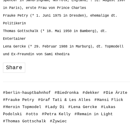
Spencer in Sandringham, Norfolk, England; † 31. August 1997
in Paris), erste Frau von Prince Charles
Frauke Petry (* 1. Juni 1975 in Dresden), ehemalige dt.
Politikerin
Thomas Gottschalk (* 18. Mai 1950 in Bamberg), dt.
Entertainer
Lena Gercke (* 29. Februar 1988 in Marburg), dt. Topmodell
und Ex-Freundin von Sami Khedira
Share
#
berlin-hauptbahnhof
#
Biedronka
#
dekker
#
Die Ärzte
#
Frauke Petry
#
Graf Tati & Les Alles
#
Hansi Flick
#
Heroin Topmodel
#
Lady Di
#
Lena Gercke
#
Lukas
Podolski
#
otto
#
Petra Kelly
#
Remain in Light
#
Thomas Gottschalk
#
Żywiec