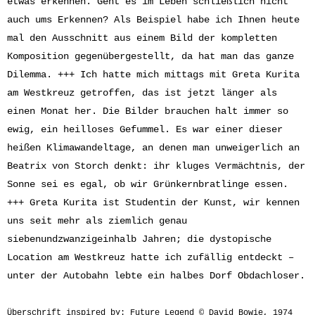
etwas erkennen. Geht es im Leben schließlich nicht
auch ums Erkennen? Als Beispiel habe ich Ihnen heute
mal den Ausschnitt aus einem Bild der kompletten
Komposition gegenübergestellt, da hat man das ganze
Dilemma. +++ Ich hatte mich mittags mit Greta Kurita
am Westkreuz getroffen, das ist jetzt länger als
einen Monat her. Die Bilder brauchen halt immer so
ewig, ein heilloses Gefummel. Es war einer dieser
heißen Klimawandeltage, an denen man unweigerlich an
Beatrix von Storch denkt: ihr kluges Vermächtnis, der
Sonne sei es egal, ob wir Grünkernbratlinge essen.
+++ Greta Kurita ist Studentin der Kunst, wir kennen
uns seit mehr als ziemlich genau
siebenundzwanzigeinhalb Jahren; die dystopische
Location am Westkreuz hatte ich zufällig entdeckt –
unter der Autobahn lebte ein halbes Dorf Obdachloser.
Überschrift inspired by: Future Legend © David Bowie, 1974