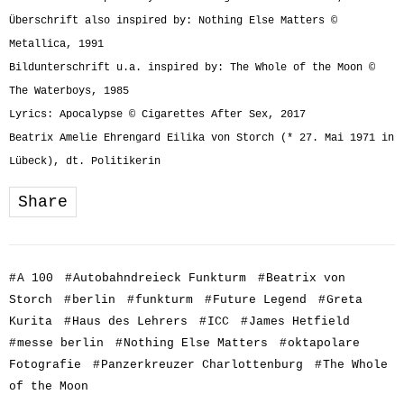
Überschrift also inspired by: Nothing Else Matters ©
Metallica, 1991
Bildunterschrift u.a. inspired by: The Whole of the Moon ©
The Waterboys, 1985
Lyrics: Apocalypse © Cigarettes After Sex, 2017
Beatrix Amelie Ehrengard Eilika von Storch (* 27. Mai 1971 in
Lübeck), dt. Politikerin
Share
#
A 100
#
Autobahndreieck Funkturm
#
Beatrix von
Storch
#
berlin
#
funkturm
#
Future Legend
#
Greta
Kurita
#
Haus des Lehrers
#
ICC
#
James Hetfield
#
messe berlin
#
Nothing Else Matters
#
oktapolare
Fotografie
#
Panzerkreuzer Charlottenburg
#
The Whole
of the Moon