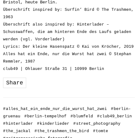
Bristol, heute Berlin.
Überschrift inspired by: Surfin‘ Bird © The Trashmen,
1963
Überschrift also inspired by: Hinterlader –
Schusswaffen, die am hinteren Ende des Laufs geladen
werden (vgl. Vorderlader)
Lyrics: Der kleine Hasenspatz © Kai von Kröcher, 2019
Alles hat ein Ende, nur die Wurst hat zwei © Stephan
Remmler, 1987
club49 | Ohlauer Straße 31 | 10999 Berlin
Share
#
alles_hat_ein_ende_nur_die_wurst_hat_zwei
#
berlin-
gruenau
#
berlin-tempelhof
#
blumfeld
#
club49_berlin
#
hinterlader
#
kinderlieder
#
street_photography
#
the_jackal
#
the_trashmen_the_bird
#
tomte