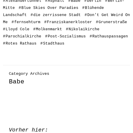
#
Alexandertunnel
#
Asphalt
#
Babe
#
berlin
#
Berlin-
Mitte
#
Blue Skies Over Paradies
#
Blühende
Landschaft
#
die zerrissene Stadt
#
Don't Get Weird On
Me
#
fernsehturm
#
Franziskanerkloster
#
Grunerstraße
#
Lloyd Cole
#
Molkenmarkt
#
Nikolaikirche
#
Parochialkirche
#
Post-Sozialismus
#
Rathauspassagen
#
Rotes Rathaus
#
Stadthaus
Category Archives
Babe
Vorher hier: