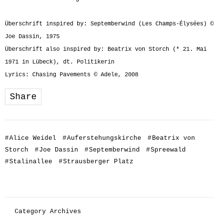
Überschrift inspired by: Septemberwind (Les Champs-Élysées) ©
Joe Dassin, 1975
Überschrift also inspired by: Beatrix von Storch (* 21. Mai
1971 in Lübeck), dt. Politikerin
Lyrics: Chasing Pavements © Adele, 2008
Share
#
Alice Weidel
#
Auferstehungskirche
#
Beatrix von
Storch
#
Joe Dassin
#
Septemberwind
#
Spreewald
#
Stalinallee
#
Strausberger Platz
Category Archives