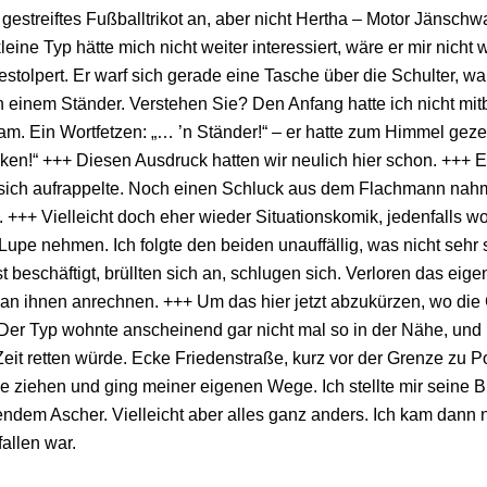
gestreiftes Fußballtrikot an, aber nicht Hertha – Motor Jänschw
leine Typ hätte mich nicht weiter interessiert, wäre er mir nicht 
gestolpert. Er warf sich gerade eine Tasche über die Schulter, wa
 einem Ständer. Verstehen Sie? Den Anfang hatte ich nicht mit
m. Ein Wortfetzen: „… ’n Ständer!“ – er hatte zum Himmel geze
cken!“ +++ Diesen Ausdruck hatten wir neulich hier schon. +++ Ers
ich aufrappelte. Noch einen Schluck aus dem Flachmann nahm un
 +++ Vielleicht doch eher wieder Situationskomik, jedenfalls w
 Lupe nehmen. Ich folgte den beiden unauffällig, was nicht sehr
st beschäftigt, brüllten sich an, schlugen sich. Verloren das eig
n ihnen anrechnen. +++ Um das hier jetzt abzukürzen, wo die G
Der Typ wohnte anscheinend gar nicht mal so in der Nähe, und i
Zeit retten würde. Ecke Friedenstraße, kurz vor der Grenze zu P
sie ziehen und ging meiner eigenen Wege. Ich stellte mir seine B
endem Ascher. Vielleicht aber alles ganz anders. Ich kam dann n
fallen war.