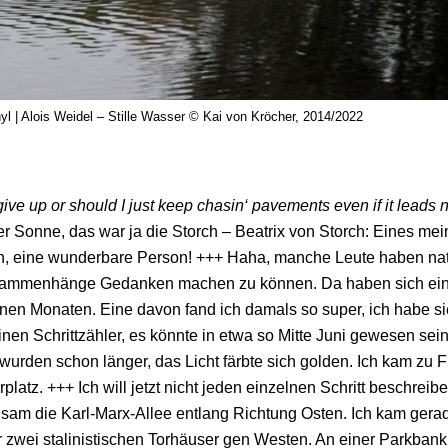
nyl | Alois Weidel – Stille Wasser © Kai von Kröcher, 2014/2022
give up or should I just keep chasin‘ pavements even if it leads
er Sonne, das war ja die Storch – Beatrix von Storch: Eines mein
n, eine wunderbare Person! +++ Haha, manche Leute haben natü
ammenhänge Gedanken machen zu können. Da haben sich eini
en Monaten. Eine davon fand ich damals so super, ich habe s
nen Schrittzähler, es könnte in etwa so Mitte Juni gewesen sein
wurden schon länger, das Licht färbte sich golden. Ich kam zu 
platz. +++ Ich will jetzt nicht jeden einzelnen Schritt beschre
sam die Karl-Marx-Allee entlang Richtung Osten. Ich kam gera
r zwei stalinistischen Torhäuser gen Westen. An einer Parkbank t