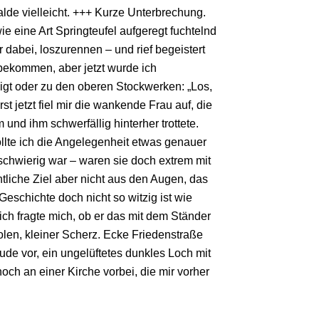
alde vielleicht. +++ Kurze Unterbrechung.
wie eine Art Springteufel aufgeregt fuchtelnd
r dabei, loszurennen – und rief begeistert
bekommen, aber jetzt wurde ich
igt oder zu den oberen Stockwerken: „Los,
t jetzt fiel mir die wankende Frau auf, die
d ihm schwerfällig hinterher trottete.
ollte ich die Angelegenheit etwas genauer
 schwierig war – waren sie doch extrem mit
entliche Ziel aber nicht aus den Augen, das
eschichte doch nicht so witzig ist wie
ch fragte mich, ob er das mit dem Ständer
olen, kleiner Scherz. Ecke Friedenstraße
ude vor, ein ungelüftetes dunkles Loch mit
och an einer Kirche vorbei, die mir vorher