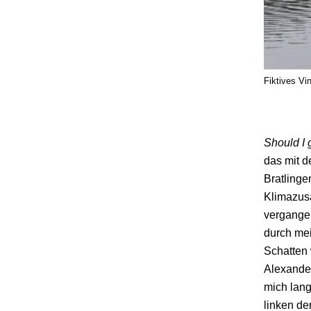
Fiktives Vi
Should I 
das mit d
Bratlinge
Klimazus
vergangen
durch mei
Schatten 
Alexander
mich lang
linken de