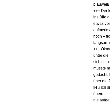
blauweiß 
+++ Der k
ins Bild 
etwas von
aufmerksa
hoch – fi
langsam s
+++ Okay.
unter die
sich selb
musste ma
gedacht: 
über die 
ließ ich 
überquill
nie aufge