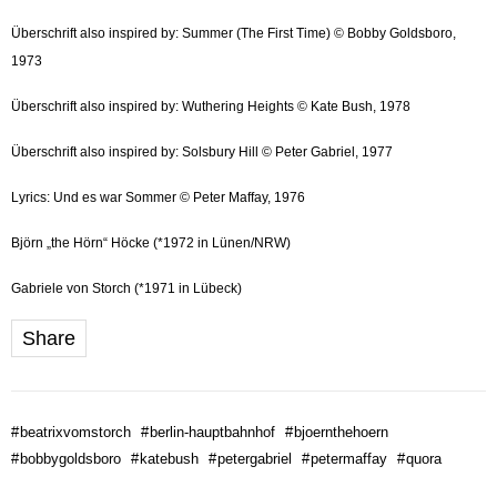
Überschrift also inspired by: Summer (The First Time) © Bobby Goldsboro,
1973
Überschrift also inspired by: Wuthering Heights © Kate Bush, 1978
Überschrift also inspired by: Solsbury Hill © Peter Gabriel, 1977
Lyrics: Und es war Sommer © Peter Maffay, 1976
Björn „the Hörn“ Höcke (*1972 in Lünen/NRW)
Gabriele von Storch (*1971 in Lübeck)
Share
#
beatrixvomstorch
#
berlin-hauptbahnhof
#
bjoernthehoern
#
bobbygoldsboro
#
katebush
#
petergabriel
#
petermaffay
#
quora