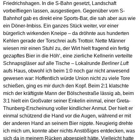
Friedrichshagen. In die S-Bahn gesetzt, Landschaft
vorbeifliegen lassen, ausgestiegen. Gegenüber vom S-
Bahnhof gab es direkt eine Sports-Bar, die sah aber aus wie
ein Döner-Imbiss. Ein ganzes Stück weiter, vor einer
bürgerlich wirkenden Kneipe – da dröhnte aus hunderten
Kehlen gerade der Torschrei aufs Trottoir. Nette Männer
wiesen mir einen Stuhl zu, der Wirt hielt fragend ein fertig
gezapftes Bier in die Höh‘, eine zierliche Kellnerin verteilte
Schnapsgläser auf alle Tische – Lokalrunde
Berliner Luft
aufs Haus, obwohl ich beim 1:0 noch gar nicht anwesend
gewesen war: Hoffentlich würde Union nicht zu viele Tore
schießen, ging es mir durch den Kopf. Beim 2:1 klatschte
mich der kräftigste Mann der Bölschestraße lässig ab, beim
3:1 hielt ein Großvater seiner Enkelin einmal, einer Greta-
Thunberg-Erscheinung voller kindlicher Anmut. Der hielt er
einmal schützend die Hand vor die Augen, während er mit
der anderen Hand an seinem Bier nippte. Neugierig drehte
ich mich um, konnte aber nichts Anstößiges entdecken, was
sich da in meinem Rücken abgespielt hätte. Vielleicht hatte