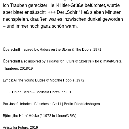
ich Trauben gereckter Heil-Hitler-Grüße befürchtet, wurde
aber bitter enttäuscht. +++ Der „Schiri“ ließ sieben Minuten
nachspielen, draußen war es inzwischen dunkel geworden
– und immer noch ganz schön warm.
Überschrift inspired by: Riders on the Storm © The Doors, 1971
Überschrift also inspired by: Fridays for Future ©
Skolstrejk för klimatet/Greta
Thunberg, 2018/19
Lyrics: All the Young Dudes © Mott the Hoople, 1972
1. FC Union Berlin – Borussia Dortmund 3:1
Bar Josef Heinrich | Bölschestraße 11 | Berlin-Friedrichshagen
Björn „the Hörn“ Höcke (* 1972 in Lünen/NRW)
Artists for Future, 2019