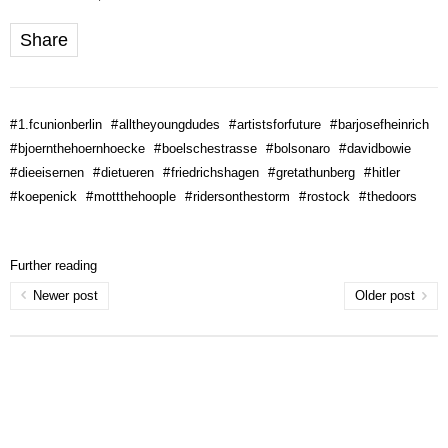
Share
#
1.fcunionberlin
#
alltheyoungdudes
#
artistsforfuture
#
barjosefheinrich
#
bjoernthehoernhoecke
#
boelschestrasse
#
bolsonaro
#
davidbowie
#
dieeisernen
#
dietueren
#
friedrichshagen
#
gretathunberg
#
hitler
#
koepenick
#
mottthehoople
#
ridersonthestorm
#
rostock
#
thedoors
Further reading
Newer post
Older post