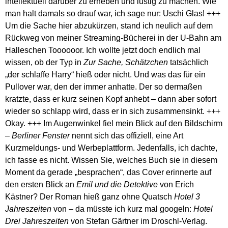
intellektuell darüber zu erheben und lustig zu machen. Wie
man halt damals so drauf war, ich sage nur: Uschi Glas! +++
Um die Sache hier abzukürzen, stand ich neulich auf dem
Rückweg von meiner Streaming-Bücherei in der U-Bahn am
Halleschen Toooooor. Ich wollte jetzt doch endlich mal
wissen, ob der Typ in
Zur Sache, Schätzchen
tatsächlich
„der schlaffe Harry“ hieß oder nicht. Und was das für ein
Pullover war, den der immer anhatte. Der so dermaßen
kratzte, dass er kurz seinen Kopf anhebt – dann aber sofort
wieder so schlapp wird, dass er in sich zusammensinkt. +++
Okay. +++ Im Augenwinkel fiel mein Blick auf den Bildschirm
–
Berliner Fenster
nennt sich das offiziell, eine Art
Kurzmeldungs- und Werbeplattform. Jedenfalls, ich dachte,
ich fasse es nicht. Wissen Sie, welches Buch sie in diesem
Moment da gerade „besprachen“, das Cover erinnerte auf
den ersten Blick an
Emil und die Detektive
von Erich
Kästner? Der Roman hieß ganz ohne Quatsch
Hotel 3
Jahreszeiten
von – da müsste ich kurz mal googeln:
Hotel
Drei Jahreszeiten
von Stefan Gärtner im Droschl-Verlag.