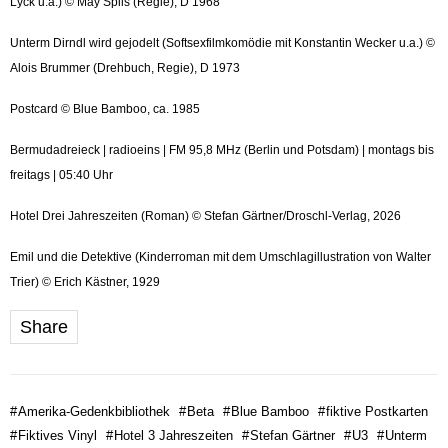
Lyck u.a.) © May Spils (Regie), D 1968
Unterm Dirndl wird gejodelt (Softsexfilmkomödie mit Konstantin Wecker u.a.) ©
Alois Brummer (Drehbuch, Regie), D 1973
Postcard © Blue Bamboo, ca. 1985
Bermudadreieck | radioeins | FM 95,8 MHz (Berlin und Potsdam) | montags bis
freitags | 05:40 Uhr
Hotel Drei Jahreszeiten (Roman) © Stefan Gärtner/Droschl-Verlag, 2026
Emil und die Detektive (Kinderroman mit dem Umschlagillustration von Walter
Trier) © Erich Kästner, 1929
Share
#
Amerika-Gedenkbibliothek
#
Beta
#
Blue Bamboo
#
fiktive Postkarten
#
Fiktives Vinyl
#
Hotel 3 Jahreszeiten
#
Stefan Gärtner
#
U3
#
Unterm