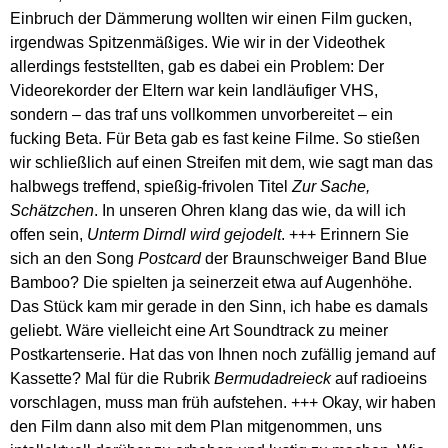
Einbruch der Dämmerung wollten wir einen Film gucken,
irgendwas Spitzenmäßiges. Wie wir in der Videothek
allerdings feststellten, gab es dabei ein Problem: Der
Videorekorder der Eltern war kein landläufiger VHS,
sondern – das traf uns vollkommen unvorbereitet – ein
fucking Beta. Für Beta gab es fast keine Filme. So stießen
wir schließlich auf einen Streifen mit dem, wie sagt man das
halbwegs treffend, spießig-frivolen Titel
Zur Sache,
Schätzchen
. In unseren Ohren klang das wie, da will ich
offen sein,
Unterm Dirndl wird gejodelt
. +++ Erinnern Sie
sich an den Song
Postcard
der Braunschweiger Band Blue
Bamboo? Die spielten ja seinerzeit etwa auf Augenhöhe.
Das Stück kam mir gerade in den Sinn, ich habe es damals
geliebt. Wäre vielleicht eine Art Soundtrack zu meiner
Postkartenserie. Hat das von Ihnen noch zufällig jemand auf
Kassette? Mal für die Rubrik
Bermudadreieck
auf radioeins
vorschlagen, muss man früh aufstehen. +++ Okay, wir haben
den Film dann also mit dem Plan mitgenommen, uns