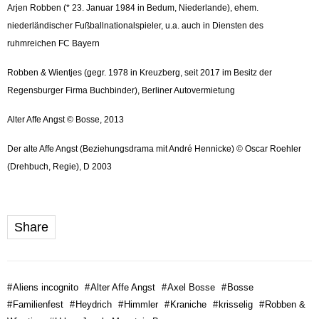
Arjen Robben (* 23. Januar 1984 in Bedum, Niederlande), ehem.
niederländischer Fußballnationalspieler, u.a. auch in Diensten des
ruhmreichen FC Bayern
Robben & Wientjes (gegr. 1978 in Kreuzberg, seit 2017 im Besitz der
Regensburger Firma Buchbinder), Berliner Autovermietung
Alter Affe Angst © Bosse, 2013
Der alte Affe Angst (Beziehungsdrama mit André Hennicke) © Oscar Roehler
(Drehbuch, Regie), D 2003
Share
#
Aliens incognito
#
Alter Affe Angst
#
Axel Bosse
#
Bosse
#
Familienfest
#
Heydrich
#
Himmler
#
Kraniche
#
krisselig
#
Robben &