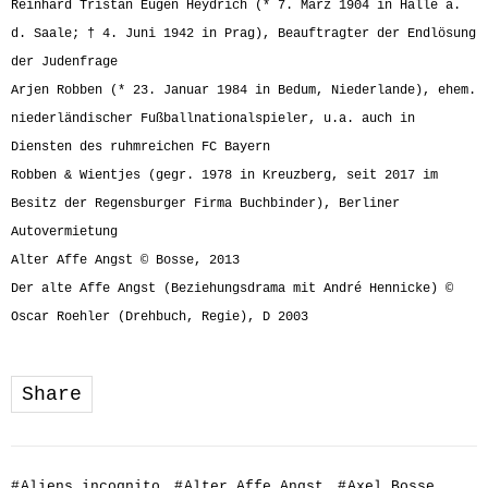
Reinhard Tristan Eugen Heydrich (* 7. März 1904 in Halle a.
d. Saale; † 4. Juni 1942 in Prag), Beauftragter der Endlösung
der Judenfrage
Arjen Robben (* 23. Januar 1984 in Bedum, Niederlande), ehem.
niederländischer Fußballnationalspieler, u.a. auch in
Diensten des ruhmreichen FC Bayern
Robben & Wientjes (gegr. 1978 in Kreuzberg, seit 2017 im
Besitz der Regensburger Firma Buchbinder), Berliner
Autovermietung
Alter Affe Angst © Bosse, 2013
Der alte Affe Angst (Beziehungsdrama mit André Hennicke) ©
Oscar Roehler (Drehbuch, Regie), D 2003
Share
#
Aliens incognito
#
Alter Affe Angst
#
Axel Bosse