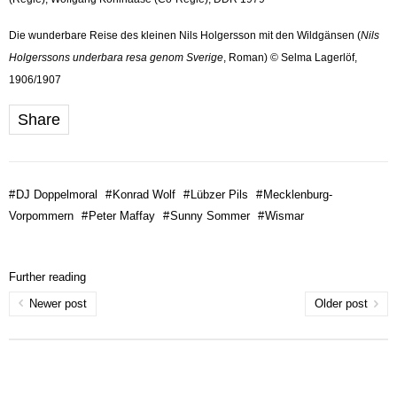
Die wunderbare Reise des kleinen Nils Holgersson mit den Wildgänsen (
Nils
Holgerssons underbara resa genom Sverige
, Roman) © Selma Lagerlöf,
1906/1907
Share
#
DJ Doppelmoral
#
Konrad Wolf
#
Lübzer Pils
#
Mecklenburg-
Vorpommern
#
Peter Maffay
#
Sunny Sommer
#
Wismar
Further reading
Newer post
Older post