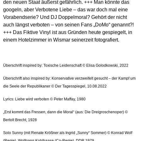
den neuen Staat äußerst gefährlich. +++ Man könnte das
googeln, aber Verbotene Liebe – das war doch mal eine
Vorabendserie? Und DJ Doppelmoral? Gehört der nicht
auch längst verboten – von seinen Fans „DoMo“ genannt?!
+++ Das Fiktive Vinyl ist aus Gründen heute gespiegelt, in
einem Hotelzimmer in Wismar seinerzeit fotografiert.
Überschrift inspired by: Toxische Leidenschaft © Elisa Golodkowski, 2022
Überschrift also inspired by: Konservative verzweifelt gesucht – der Kampf um
die Seele der Republikaner © Der Tagesspiegel, 10.08.2022
Lyrics: Liebe wird verboten © Peter Maffay, 1980
„Erst kommt das Fressen, dann die Moral“ (aus: Die Dreigroschenoper) ©
Bertolt Brecht, 1928
Solo Sunny (mit Renate Krößner als Ingrid „Sunny“ Sommer) © Konrad Wolf
(Regie), Wolfgang Kohlhaase (Co-Regie), DDR 1979