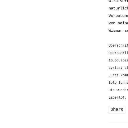
wird ver
natürlic
Verboten
von sein
Wismar s
Überschri
Überschri
10.08.202
Lyrics: L
„Erst kom
Solo Sunn
Die wunde
Lagerlöf,
Share