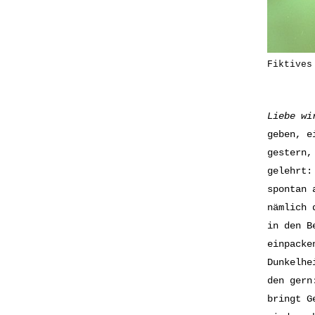
Fiktives
Liebe wi
geben, e
gestern,
gelehrt:
spontan 
nämlich 
in den B
einpacke
Dunkelhe
den gern
bringt G