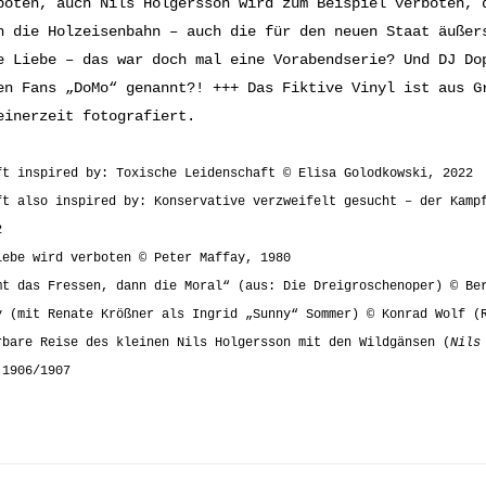
boten, auch Nils Holgersson wird zum Beispiel verboten, 
h die Holzeisenbahn – auch die für den neuen Staat äußer
e Liebe – das war doch mal eine Vorabendserie? Und DJ Do
en Fans „DoMo“ genannt?! +++ Das Fiktive Vinyl ist aus G
einerzeit fotografiert.
ft inspired by: Toxische Leidenschaft © Elisa Golodkowski, 2022
ft also inspired by: Konservative verzweifelt gesucht – der Kamp
2
iebe wird verboten © Peter Maffay, 1980
mt das Fressen, dann die Moral“ (aus: Die Dreigroschenoper) © Be
y (mit Renate Krößner als Ingrid „Sunny“ Sommer) © Konrad Wolf (
rbare Reise des kleinen Nils Holgersson mit den Wildgänsen (
Nils
 1906/1907