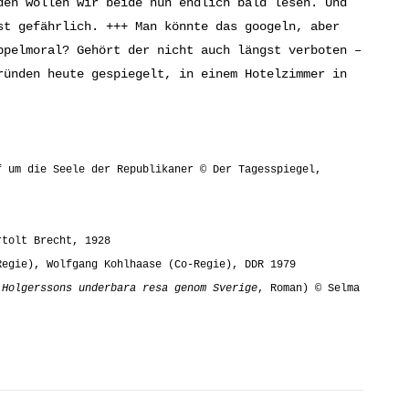
den wollen wir beide nun endlich bald lesen. Und
st gefährlich. +++ Man könnte das googeln, aber
ppelmoral? Gehört der nicht auch längst verboten –
ründen heute gespiegelt, in einem Hotelzimmer in
f um die Seele der Republikaner © Der Tagesspiegel,
rtolt Brecht, 1928
Regie), Wolfgang Kohlhaase (Co-Regie), DDR 1979
 Holgerssons underbara resa genom Sverige
, Roman) © Selma