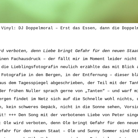
 Vinyl: DJ Doppelmoral – Erst das Essen, dann die Doppel
rd verboten, denn Liebe bringt Gefahr für den neuen Staa
inen Fachausdruck – der fällt mir im Moment leider nicht
 die Lieblingsfotografin neulich erzählte das mit Blick 
 Fotografie in den Bergen, in der Entfernung – dieser bl
aus dem Tagesspiegel abgeschrieben, der Teil mit der Tan
der frühen Nuller sprach gerne von „Tanten“ – und warf m
ergen findet im Netz sich auf die Schnelle wohl nichts, 
n, kein schweres Gepäck, nicht in die Sonne sehen, Vorsi
it! +++ Den Song mit der verbotenen Liebe von Peter sing
: Ole wird verboten, denn Ole bringt Gefahr für den neue
efahr für den neuen Staat – Ole und Sunny Sommer sind Ot