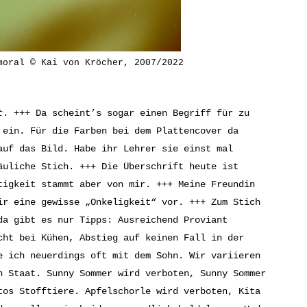
moral © Kai von Kröcher, 2007/2022
t
. +++ Da scheint’s sogar einen Begriff für zu
 ein. Für die Farben bei dem Plattencover da
auf das Bild. Habe ihr Lehrer sie einst mal
äuliche Stich. +++ Die Überschrift heute ist
tigkeit stammt aber von mir. +++ Meine Freundin
ir eine gewisse „Onkeligkeit“ vor. +++ Zum Stich
da gibt es nur Tipps: Ausreichend Proviant
cht bei Kühen, Abstieg auf keinen Fall in der
e ich neuerdings oft mit dem Sohn. Wir variieren
n Staat. Sunny Sommer wird verboten, Sunny Sommer
tos Stofftiere. Apfelschorle wird verboten, Kita