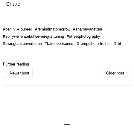
Share
#
berlin
#
loureed
#
remindmatomorrow
#
sharonvanetten
#
sorrywe'relatebutwewerejusttuning
#
streetphotography
#
swingtanzenverboten
#
takenoprisoners
#
tempelhoferfreiheit
#
thf
Further reading
Newer post
Older post