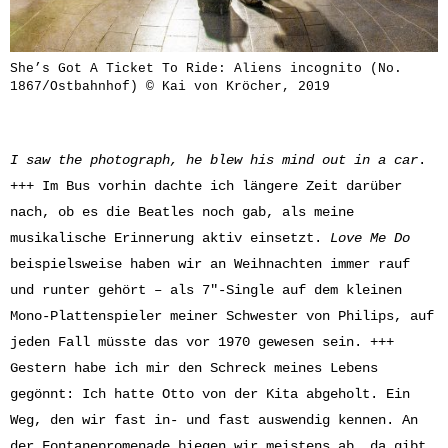
She’s Got A Ticket To Ride: Aliens incognito (No.
1867/Ostbahnhof) © Kai von Kröcher, 2019
I saw the photograph, h
e blew his mind out in a car
.
+++ Im Bus vorhin dachte ich längere Zeit darüber
nach, ob es die Beatles noch gab, als meine
musikalische Erinnerung aktiv einsetzt.
Love Me Do
beispielsweise haben wir an Weihnachten immer rauf
und runter gehört – als 7″-Single auf dem kleinen
Mono-Plattenspieler meiner Schwester von Philips, auf
jeden Fall müsste das vor 1970 gewesen sein. +++
Gestern habe ich mir den Schreck meines Lebens
gegönnt: Ich hatte Otto von der Kita abgeholt. Ein
Weg, den wir fast in- und fast auswendig kennen. An
der Fontanepromenade biegen wir meistens ab, da gibt