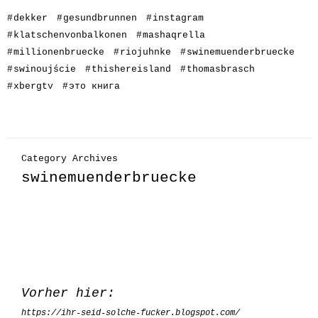
#
dekker
#
gesundbrunnen
#
instagram
#
klatschenvonbalkonen
#
mashaqrella
#
millionenbruecke
#
riojuhnke
#
swinemuenderbruecke
#
swinoujście
#
thishereisland
#
thomasbrasch
#
xbergtv
#
это книга
Category Archives
swinemuenderbruecke
Vorher hier:
https://ihr-seid-solche-fucker.blogspot.com/