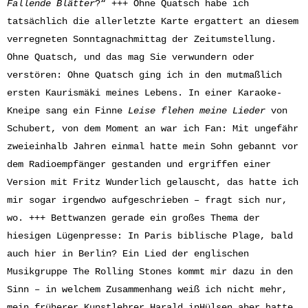
Fallende Blätter
?“ +++ Ohne Quatsch habe ich
tatsächlich die allerletzte Karte ergattert an diesem
verregneten Sonntagnachmittag der Zeitumstellung.
Ohne Quatsch, und das mag Sie verwundern oder
verstören: Ohne Quatsch ging ich in den mutmaßlich
ersten Kaurismäki meines Lebens. In einer Karaoke-
Kneipe sang ein Finne
Leise flehen meine Lieder
von
Schubert, von dem Moment an war ich Fan: Mit ungefähr
zweieinhalb Jahren einmal hatte mein Sohn gebannt vor
dem Radioempfänger gestanden und ergriffen einer
Version mit Fritz Wunderlich gelauscht, das hatte ich
mir sogar irgendwo aufgeschrieben – fragt sich nur,
wo. +++ Bettwanzen gerade ein großes Thema der
hiesigen Lügenpresse: In Paris biblische Plage, bald
auch hier in Berlin? Ein Lied der englischen
Musikgruppe The Rolling Stones kommt mir dazu in den
Sinn – in welchem Zusammenhang weiß ich nicht mehr,
mein früherer Kunstlehrer Harald inHülsen aber hatte