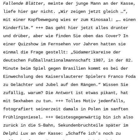
Fallende Blätter
, meinte der junge Mann an der Kasse,
liefe hier gar nicht. „Wir zeigen jetzt gleich …“,
mit einer Kopfbewegung wies er zum Kinosaal: „… einen
Kinderfilm.“ +++ Das geht hier jetzt alles drunter
und drüber, aber wie finden Sie oben das Cover? In
einer Quizshow im Fernsehen vor Jahren hatten sie
einmal die Frage gestellt: „Südamerikareise der
deutschen Fußballnationalmannschaft 1987, in der 82.
Minute beim Spiel gegen Brasilien kommt es bei der
Einwechslung des Kaiserslauterer Spielers Franco Foda
zu Gelächter und Jubel auf den Rängen.“ Wissen Sie
zufällig, warum? Die Antwort ist etwas pikant, hat
mit Sexhaben zu tun. +++ Tolles Motiv jedenfalls,
fotografiert seinerzeit damals in Polen im sanften
Frühlingsniesel. +++ Geistesgegenwärtig bin ich also
zurück in die S-Bahn, Sekundenbruchteile später im
Delphi Lux
an der Kasse: „Schaffe ich’s noch zu