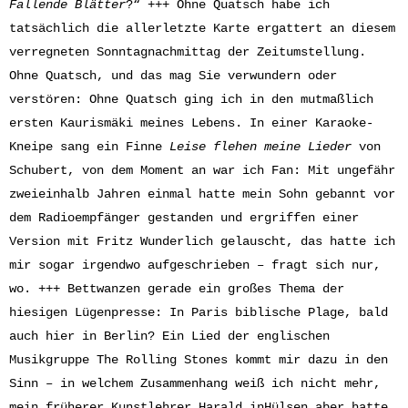
Fallende Blätter
?“ +++ Ohne Quatsch habe ich
tatsächlich die allerletzte Karte ergattert an diesem
verregneten Sonntagnachmittag der Zeitumstellung.
Ohne Quatsch, und das mag Sie verwundern oder
verstören: Ohne Quatsch ging ich in den mutmaßlich
ersten Kaurismäki meines Lebens. In einer Karaoke-
Kneipe sang ein Finne
Leise flehen meine Lieder
von
Schubert, von dem Moment an war ich Fan: Mit ungefähr
zweieinhalb Jahren einmal hatte mein Sohn gebannt vor
dem Radioempfänger gestanden und ergriffen einer
Version mit Fritz Wunderlich gelauscht, das hatte ich
mir sogar irgendwo aufgeschrieben – fragt sich nur,
wo. +++ Bettwanzen gerade ein großes Thema der
hiesigen Lügenpresse: In Paris biblische Plage, bald
auch hier in Berlin? Ein Lied der englischen
Musikgruppe The Rolling Stones kommt mir dazu in den
Sinn – in welchem Zusammenhang weiß ich nicht mehr,
mein früherer Kunstlehrer Harald inHülsen aber hatte