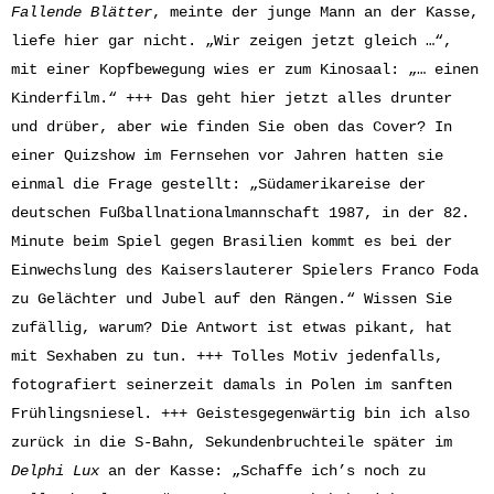
Fallende Blätter
, meinte der junge Mann an der Kasse,
liefe hier gar nicht. „Wir zeigen jetzt gleich …“,
mit einer Kopfbewegung wies er zum Kinosaal: „… einen
Kinderfilm.“ +++ Das geht hier jetzt alles drunter
und drüber, aber wie finden Sie oben das Cover? In
einer Quizshow im Fernsehen vor Jahren hatten sie
einmal die Frage gestellt: „Südamerikareise der
deutschen Fußballnationalmannschaft 1987, in der 82.
Minute beim Spiel gegen Brasilien kommt es bei der
Einwechslung des Kaiserslauterer Spielers Franco Foda
zu Gelächter und Jubel auf den Rängen.“ Wissen Sie
zufällig, warum? Die Antwort ist etwas pikant, hat
mit Sexhaben zu tun. +++ Tolles Motiv jedenfalls,
fotografiert seinerzeit damals in Polen im sanften
Frühlingsniesel. +++ Geistesgegenwärtig bin ich also
zurück in die S-Bahn, Sekundenbruchteile später im
Delphi Lux
an der Kasse: „Schaffe ich’s noch zu