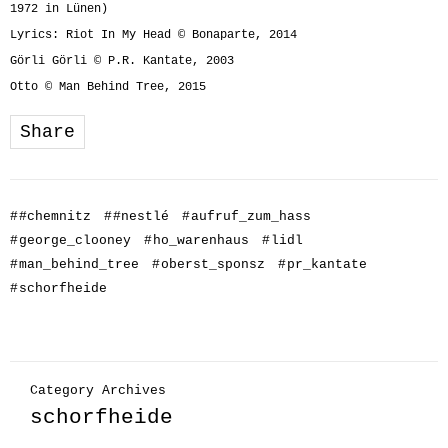
1972 in Lünen)
Lyrics: Riot In My Head © Bonaparte, 2014
Görli Görli © P.R. Kantate, 2003
Otto © Man Behind Tree, 2015
Share
#
#chemnitz
#
#nestlé
#
aufruf_zum_hass
#
george_clooney
#
ho_warenhaus
#
lidl
#
man_behind_tree
#
oberst_sponsz
#
pr_kantate
#
schorfheide
Category Archives
schorfheide