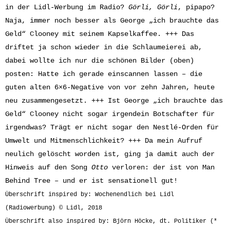
in der Lidl-Werbung im Radio?
Görli, Görli
, pipapo?
Naja, immer noch besser als George „ich brauchte das
Geld“ Clooney mit seinem Kapselkaffee. +++ Das
driftet ja schon wieder in die Schlaumeierei ab,
dabei wollte ich nur die schönen Bilder (oben)
posten: Hatte ich gerade einscannen lassen – die
guten alten 6×6-Negative von vor zehn Jahren, heute
neu zusammengesetzt. +++ Ist George „ich brauchte das
Geld“ Clooney nicht sogar irgendein Botschafter für
irgendwas? Trägt er nicht sogar den Nestlé-Orden für
Umwelt und Mitmenschlichkeit? +++ Da mein Aufruf
neulich gelöscht worden ist, ging ja damit auch der
Hinweis auf den Song
Otto
verloren: der ist von Man
Behind Tree – und er ist sensationell gut!
Überschrift inspired by: Wochenendlich bei Lidl
(Radiowerbung) © Lidl, 2018
Überschrift also inspired by: Björn Höcke, dt. Politiker (*