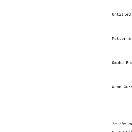
Untitled
Mutter &
Omaha Be
Wenn Gur
In the a
da spiel