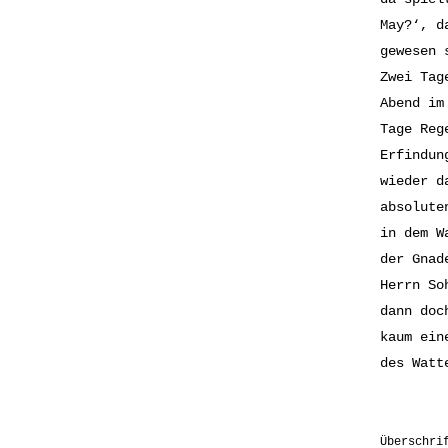
May?‘, d
gewesen 
Zwei Tag
Abend im
Tage Reg
Erfindun
wieder d
absolute
in dem W
der Gnad
Herrn So
dann doc
kaum ein
des Watt
Überschri