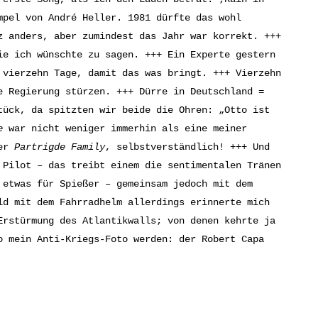
mpel von André Heller. 1981 dürfte das wohl
z anders, aber zumindest das Jahr war korrekt. +++
ie ich wünschte zu sagen. +++ Ein Experte gestern
 vierzehn Tage, damit das was bringt. +++ Vierzehn
e Regierung stürzen. +++ Dürre in Deutschland =
tück, da spitzten wir beide die Ohren: „Otto ist
e
war nicht weniger immerhin als eine meiner
der
Partrigde Family
, selbstverständlich! +++ Und
Pilot – das treibt einem die sentimentalen Tränen
 etwas für Spießer – gemeinsam jedoch mit dem
ld mit dem Fahrradhelm allerdings erinnerte mich
Erstürmung des Atlantikwalls; von denen kehrte ja
o mein Anti-Kriegs-Foto werden: der Robert Capa