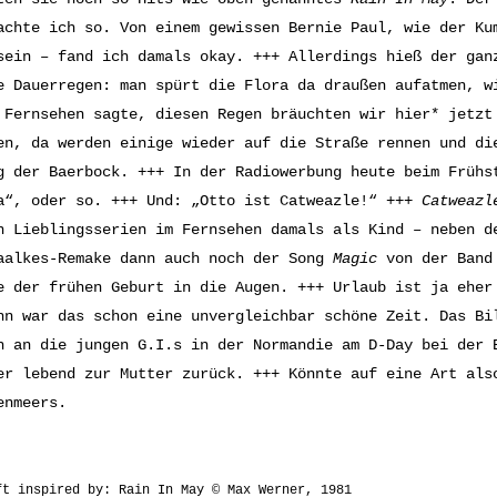
achte ich so. Von einem gewissen Bernie Paul, wie der Ku
sein – fand ich damals okay. +++ Allerdings hieß der gan
e Dauerregen: man spürt die Flora da draußen aufatmen, w
 Fernsehen sagte, diesen Regen bräuchten wir hier* jetzt
en, da werden einige wieder auf die Straße rennen und di
g der Baerbock. +++ In der Radiowerbung heute beim Frühs
a“, oder so. +++ Und: „Otto ist Catweazle!“ +++
Catweazl
n Lieblingsserien im Fernsehen damals als Kind – neben 
aalkes-Remake dann auch noch der Song
Magic
von der Band 
e der frühen Geburt in die Augen. +++ Urlaub ist ja eher
hn war das schon eine unvergleichbar schöne Zeit. Das Bi
h an die jungen G.I.s in der Normandie am D-Day bei der 
er lebend zur Mutter zurück. +++ Könnte auf eine Art als
enmeers.
ft inspired by: Rain In May © Max Werner, 1981