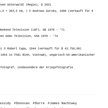
Sven Unterwaldt (Regie), D 2021
5,4 × 363,5 cm, ) © Andreas Gursky, 1999 (verkauft für €
Weekend Television (LWT), GB 1970 – ’71
een Gems Television, USA 1970 – ’74
m) © Robert Capa, 1944 (verkauft für $ 43.750,00)
 1954 in Thái Bình, Vietnam), ungarisch-US-amerikanischer
 Fotograf, insbesondere der Kriegsfotografie
assidy
#
Donovan
#
Dürre
#
James Nachtwey