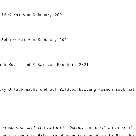
 IV © Kai von Kröcher, 2021
 Sohn © Kai von Kröcher, 2021
ach Revisited © Kai von Kröcher, 2021
sky Urlaub macht und auf Bildbearbeitung keinen Bock hat
rea we now call the Atlantic Ocean, s
o great an area of 
ten sie noch so Hits wie oben genanntes
Rain In May
. Der