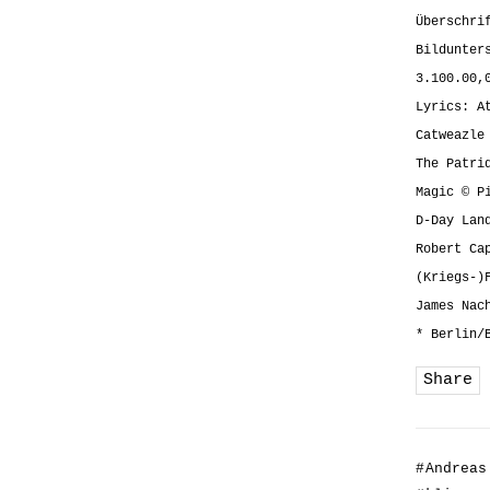
Überschri
Bildunter
3.100.00,
Lyrics: A
Catweazle
The Patri
Magic © P
D-Day Lan
Robert Ca
(Kriegs-)
James Nac
* Berlin/
Share
#
Andreas