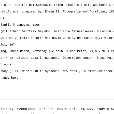
ft also inspired by:
Catweazle (Kino-Remake mit Otto Waalkes) © 
schrift u.a. inspired by: Rhein II (Fotografie auf Acrylglas; 18
00)
tlantis © Donovan, 1968
 (mit Albert Geoffrey Bayldon, britische Fernsehserie) © London 
dge Family (Familienserie mit David Cassidy und Susan Dey) © Scr
ilot, 1974
ding, Omaha Beach, Normandy (Gelatin Silver Print; 21,6 x 32,1 c
pa (* 22. Oktober 1913 in Budapest, Österreich-Ungarn; † 25. Mai
Fotograf
htwey (* 14. März 1948 in Syracuse, New York), US-amerikanischer
Brandenburg
 Gursky
#
Annalena Baerbock
#
catweazle
#
D-Day
#
Davis C