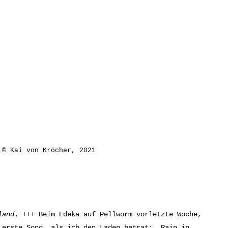
 © Kai von Kröcher, 2021
land
. +++ Beim Edeka auf Pellworm vorletzte Woche,
 erste Song, als ich den Laden betrat: ‚Rain in