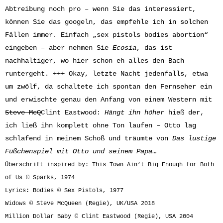
Abtreibung noch pro – wenn Sie das interessiert,
können Sie das googeln, das empfehle ich in solchen
Fällen immer. Einfach „sex pistols bodies abortion“
eingeben – aber nehmen Sie
Ecosia
, das ist
nachhaltiger, wo hier schon eh alles den Bach
runtergeht. +++ Okay, letzte Nacht jedenfalls, etwa
um zwölf, da schaltete ich spontan den Fernseher ein
und erwischte genau den Anfang von einem Western mit
Steve McQ
Clint Eastwood:
Hängt ihn höher
hieß der,
ich ließ ihn komplett ohne Ton laufen – Otto lag
schlafend in meinem Schoß und träumte von
Das lustige
Füßchenspiel mit Otto und seinem Papa
…
Überschrift inspired by: This Town Ain’t Big Enough for Both
of Us © Sparks, 1974
Lyrics: Bodies © Sex Pistols, 1977
Widows © Steve McQueen (Regie), UK/USA 2018
Million Dollar Baby © Clint Eastwood (Regie), USA 2004