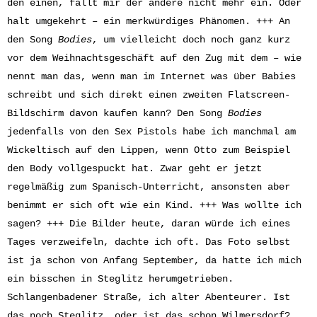
den einen, fällt mir der andere nicht mehr ein. Oder
halt umgekehrt – ein merkwürdiges Phänomen. +++ An
den Song
Bodies
, um vielleicht doch noch ganz kurz
vor dem Weihnachtsgeschäft auf den Zug mit dem – wie
nennt man das, wenn man im Internet was über Babies
schreibt und sich direkt einen zweiten Flatscreen-
Bildschirm davon kaufen kann? Den Song
Bodies
jedenfalls von den Sex Pistols habe ich manchmal am
Wickeltisch auf den Lippen, wenn Otto zum Beispiel
den Body vollgespuckt hat. Zwar geht er jetzt
regelmäßig zum Spanisch-Unterricht, ansonsten aber
benimmt er sich oft wie ein Kind. +++ Was wollte ich
sagen? +++ Die Bilder heute, daran würde ich eines
Tages verzweifeln, dachte ich oft. Das Foto selbst
ist ja schon von Anfang September, da hatte ich mich
ein bisschen in Steglitz herumgetrieben.
Schlangenbadener Straße, ich alter Abenteurer. Ist
das noch Steglitz, oder ist das schon Wilmersdorf?