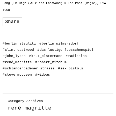
Hang ‚Em High (w/ Clint Eastwood) © Ted Post (Regie), USA
1968
Share
#
berlin_steglitz
#
berlin_wilmersdorf
#
clint_eastwood
#
das_lustige_fuesschenspiel
#
john_lydon
#
knut_elstermann
#
radioeins
#
rené_magritte
#
robert_mitchum
#
schlangenbadener_strasse
#
sex_pistols
#
steve_mcqueen
#
widows
Category Archives
rené_magritte