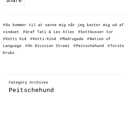
Share
#
Du kommer til at savne mig når jeg kaster mig ud af
vinduet
#
Graf Tati & Les Alles
#
kottbusser tor
#
Kotti Kid
#
Kotti-Kind
#
Madrugada
#
Nation of
Language
#
On Division Street
#
Peitschehund
#
Torste
Krubs
Category Archives
Peitschehund