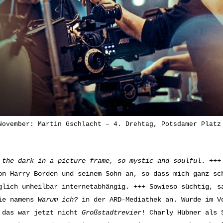
November: Martin Gschlacht – 4. Drehtag, Potsdamer Platz
 the dark in a picture frame, so mystic and soulful
. +++
on Harry Borden und seinem Sohn an, so dass mich ganz sc
glich unheilbar internetabhängig. +++ Sowieso süchtig, s
ie namens
Warum ich?
in der ARD-Mediathek an. Wurde im Vo
 das war jetzt nicht
Großstadtrevier
! Charly Hübner als 