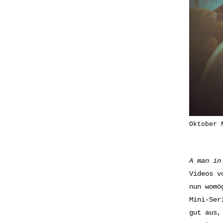
Oktober 
A man in
Videos v
nun womö
Mini-Ser
gut aus,