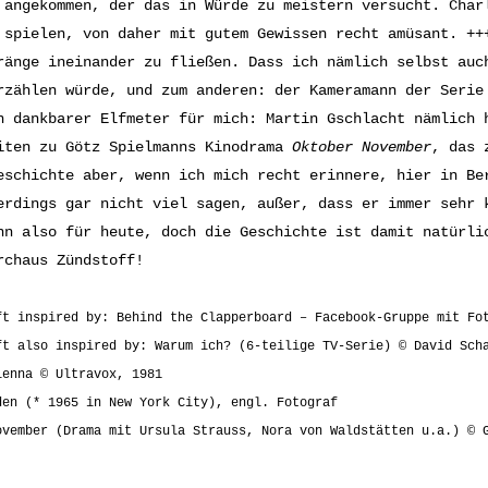
 angekommen, der das in Würde zu meistern versucht. Char
 spielen, von daher mit gutem Gewissen recht amüsant. ++
ränge ineinander zu fließen. Dass ich nämlich selbst auc
rzählen würde, und zum anderen: der Kameramann der Seri
n dankbarer Elfmeter für mich: Martin Gschlacht nämlich 
iten zu Götz Spielmanns Kinodrama
Oktober November
, das 
eschichte aber, wenn ich mich recht erinnere, hier in Be
erdings gar nicht viel sagen, außer, dass er immer sehr 
nn also für heute, doch die Geschichte ist damit natürli
rchaus Zündstoff!
ft inspired by: Behind the Clapperboard – Facebook-Gruppe mit Fo
ft also inspired by: Warum ich? (6-teilige TV-Serie) © David Sch
ienna © Ultravox, 1981
den (* 1965 in New York City), engl. Fotograf
ovember (Drama mit Ursula Strauss, Nora von Waldstätten u.a.) © 