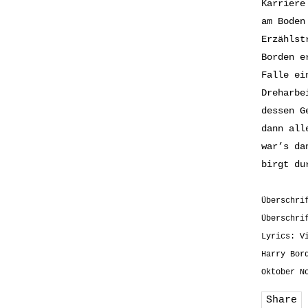
Karriere
am Boden
Erzählst
Borden e
Falle ei
Dreharbe
dessen G
dann all
war’s da
birgt du
Überschri
Überschri
Lyrics: V
Harry Bor
Oktober N
Share