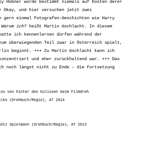
ly Hübner würde bestimmt niemals auf Kosten derer
+ Okay, und hier versuchen jetzt zwei
h gern einmal Fotografen-Geschichten wie Harry
e
Warum ich?
heißt Martin Gschlacht. In diesem
hatte ich kennenlernen dürfen während der
zum überwiegenden Teil zwar in Österreich spielt,
rlin beginnt. +++ Zu Martin Gschlacht kann ich
konzentriert und eher zurückhaltend war. +++ Das
ch noch längst nicht zu Ende – die Fortsetzung
tos von hinter den Kulissen beim Filmdreh
alko (Drehbuch/Regie), AT 2024
Götz Spielmann (Drehbuch/Regie), AT 2013