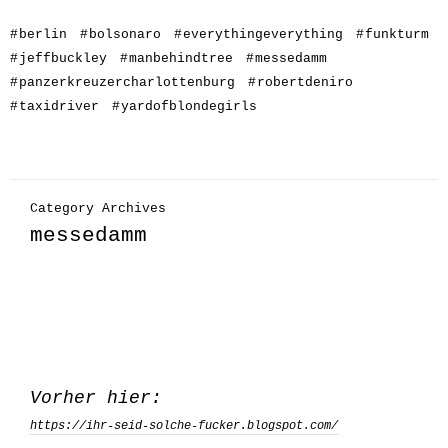
#
berlin
#
bolsonaro
#
everythingeverything
#
funkturm
#
jeffbuckley
#
manbehindtree
#
messedamm
#
panzerkreuzercharlottenburg
#
robertdeniro
#
taxidriver
#
yardofblondegirls
Category Archives
messedamm
Vorher hier:
https://ihr-seid-solche-fucker.blogspot.com/