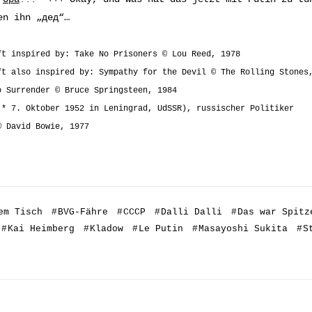
en ihn „дед“…
ft inspired by: Take No Prisoners © Lou Reed, 1978
ft also inspired by: Sympathy for the Devil © The Rolling Stones
o Surrender © Bruce Springsteen, 1984
(* 7. Oktober 1952 in Leningrad, UdSSR), russischer Politiker
© David Bowie, 1977
em Tisch
#
BVG-Fähre
#
CCCP
#
Dalli Dalli
#
Das war Spitz
#
Kai Heimberg
#
Kladow
#
Le Putin
#
Masayoshi Sukita
#
S