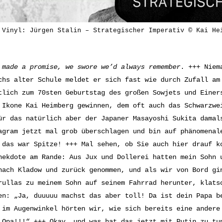
 Vinyl: Jürgen Stalin – Strategischer Imperativ © Kai He
 made a promise, we swore we’d always remember
. +++ Niem
chs alter Schule meldet er sich fast wie durch Zufall am
tlich zum 70sten Geburtstag des großen Sowjets und Einer
 Ikone Kai Heimberg gewinnen, dem oft auch das Schwarzw
ür das natürlich aber der Japaner Masayoshi Sukita damal
agram jetzt mal grob überschlagen und bin auf phänomenal
 das war Spitze! +++ Mal sehen, ob Sie auch hier drauf k
nekdote am Rande: Aus Jux und Dollerei hatten mein Sohn 
nach Kladow und zurück genommen, und als wir von Bord gi
rullas zu meinem Sohn auf seinem Fahrrad herunter, klats
en: „Ja, duuuuu machst das aber toll! Da ist dein Papa b
 im Augenwinkel hörten wir, wie sich bereits eine ander
r
Opa
!!!“ +++ Okay, und was hat das jetzt mit Putin zu tu