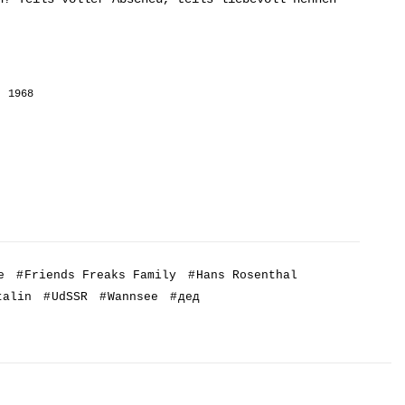
, 1968
e
#
Friends Freaks Family
#
Hans Rosenthal
talin
#
UdSSR
#
Wannsee
#
дед