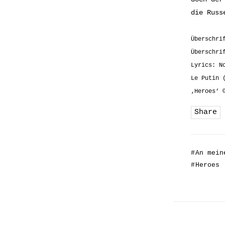
die Russ
Überschri
Überschri
Lyrics: N
Le Putin 
‚Heroes‘ 
Share
#
An mein
#
Heroes