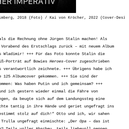
imberg, 2018 (Foto) / Kai von Kröcher, 2022 (Cover-Desig
als die Rechnung ohne Jürgen Stalin machen! Als
 Vorabend des Erstschlags zurück – mit neuem Album
s Wladimir! +++ Für das Foto konnte Stalin die
eiß-Porträt auf Bowies
Heroes-
Cover zugeschrieben
s verantwortlich zeichnete. +++ Übrigens habe ich
e 125 Albumcover gekommen. +++ Sie sind der
ommen: Was haben Putin und ich gemeinsam? +++
und ich gestern wieder einmal die Fähre von
ngen, da beugte sich auf dem Landungssteg eine
chte tantig in ihre Hände und geriet ungefragt ins
estimmt stolz auf dich!“ Otto und ich, wir sahen
e Trulla ungefragt einmischte: „Der
Opa
– das ist
n? Teils voller Abscheu, teils liebevoll nennen