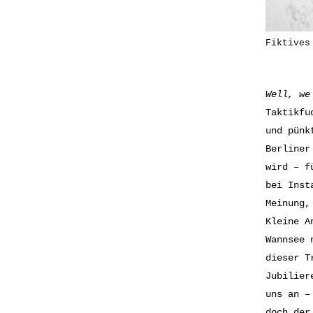
Fiktives
Well, we
Taktikfu
und pünk
Berliner
wird – f
bei Inst
Meinung,
Kleine A
Wannsee 
dieser T
Jubilier
uns an –
doch de