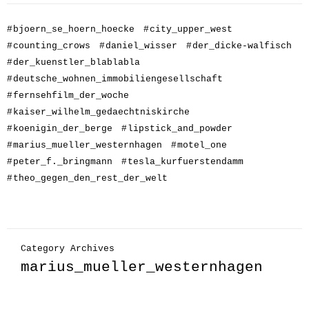
#
bjoern_se_hoern_hoecke
#
city_upper_west
#
counting_crows
#
daniel_wisser
#
der_dicke-walfisch
#
der_kuenstler_blablabla
#
deutsche_wohnen_immobiliengesellschaft
#
fernsehfilm_der_woche
#
kaiser_wilhelm_gedaechtniskirche
#
koenigin_der_berge
#
lipstick_and_powder
#
marius_mueller_westernhagen
#
motel_one
#
peter_f._bringmann
#
tesla_kurfuerstendamm
#
theo_gegen_den_rest_der_welt
Category Archives
marius_mueller_westernhagen