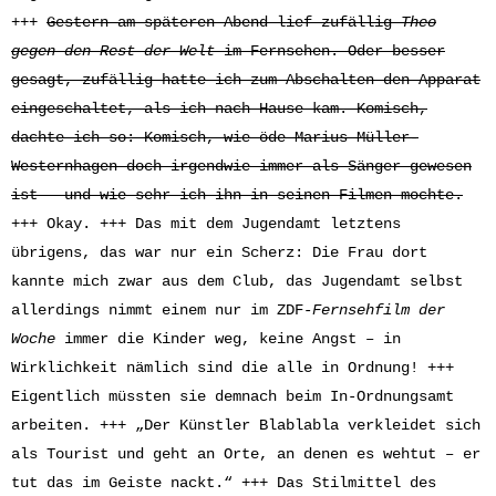
+++
Gestern am späteren Abend lief zufällig
Theo
gegen den Rest der Welt
im Fernsehen. Oder besser
gesagt, zufällig hatte ich zum Abschalten den Apparat
eingeschaltet, als ich nach Hause kam. Komisch,
dachte ich so: Komisch, wie öde Marius Müller-
Westernhagen doch irgendwie immer als Sänger gewesen
ist – und wie sehr ich ihn in seinen Filmen mochte.
+++ Okay. +++ Das mit dem Jugendamt letztens
übrigens, das war nur ein Scherz: Die Frau dort
kannte mich zwar aus dem Club, das Jugendamt selbst
allerdings nimmt einem nur im ZDF
-Fernsehfilm der
Woche
immer die Kinder weg, keine Angst – in
Wirklichkeit nämlich sind die alle in Ordnung! +++
Eigentlich müssten sie demnach beim In-Ordnungsamt
arbeiten. +++ „Der Künstler Blablabla verkleidet sich
als Tourist und geht an Orte, an denen es wehtut – er
tut das im Geiste nackt.“ +++ Das Stilmittel des