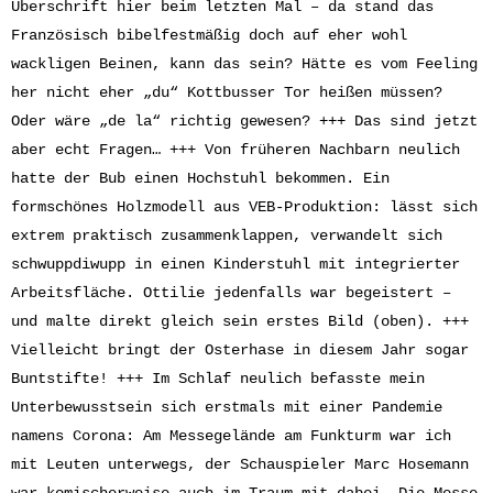
Überschrift hier beim letzten Mal – da stand das
Französisch bibelfestmäßig doch auf eher wohl
wackligen Beinen, kann das sein? Hätte es vom Feeling
her nicht eher „du“ Kottbusser Tor heißen müssen?
Oder wäre „de la“ richtig gewesen? +++ Das sind jetzt
aber echt Fragen… +++ Von früheren Nachbarn neulich
hatte der Bub einen Hochstuhl bekommen. Ein
formschönes Holzmodell aus VEB-Produktion: lässt sich
extrem praktisch zusammenklappen, verwandelt sich
schwuppdiwupp in einen Kinderstuhl mit integrierter
Arbeitsfläche. Ottilie jedenfalls war begeistert –
und malte direkt gleich sein erstes Bild (oben). +++
Vielleicht bringt der Osterhase in diesem Jahr sogar
Buntstifte! +++ Im Schlaf neulich befasste mein
Unterbewusstsein sich erstmals mit einer Pandemie
namens Corona: Am Messegelände am Funkturm war ich
mit Leuten unterwegs, der Schauspieler Marc Hosemann
war komischerweise auch im Traum mit dabei. Die Messe